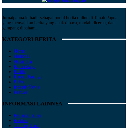
Jurnalpapua.id hadir sebagai portal berita online di Tanah Papua
yang menyajikan berita yang enak dibaca, mudah dicerna, dan
gampang dipahami.
KATEGORI BERITA
Home
Nasional
Nusantara
Papua Raya
Politik
Ragam Budaya
Ekbis
Indepth News
Feature
INFORMASI LAINNYA
Pedoman Siber
Redaksi
Tentang Kami