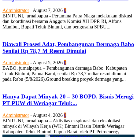
Administrator
-
August 7, 2026
0
BINTUNI, jurnalpapua - Pertamina Patra Niaga melakukan diskusi
dan koordinasi bersama Anggota Komisi XII DPR RI, Alfons
Manibui, Bupati Teluk Bintuni, dan pengusaha SPBU...
Diawali Prosesi Adat, Pembangunan Dermaga Babo
Senilai Rp 78,7 M Resmi Dimulai
Administrator
-
August 5, 2026
0
BABO, jurnalpapua – Pembangunan dermaga Babo, Kabupaten
Teluk Bintuni, Papua Barat, senilai Rp 78,7 miliar resmi dimulai
pada Rabu (5/8/2026).Ground breaking proyek dermaga yang...
Hanya Dapat Minyak 20 – 30 BOPD, Bisnis Merugi
PT PUW di Weriagar Teluk...
Administrator
-
August 4, 2026
0
BINTUNI, jurnalpapua – Aktivitas eksplorasi dan eksploitasi
minyak di Wilayah Kerja (WK) Bintuni Basin Distrik Weriagar
Kabupaten Teluk Bintuni, Papua Barat, oleh PT Petroenergy...