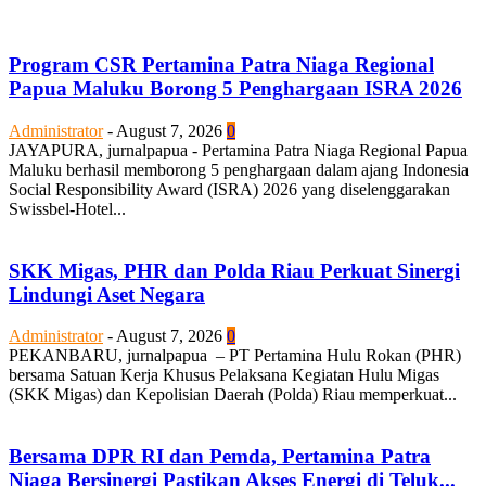
Program CSR Pertamina Patra Niaga Regional
Papua Maluku Borong 5 Penghargaan ISRA 2026
Administrator
-
August 7, 2026
0
JAYAPURA, jurnalpapua - Pertamina Patra Niaga Regional Papua
Maluku berhasil memborong 5 penghargaan dalam ajang Indonesia
Social Responsibility Award (ISRA) 2026 yang diselenggarakan
Swissbel-Hotel...
SKK Migas, PHR dan Polda Riau Perkuat Sinergi
Lindungi Aset Negara
Administrator
-
August 7, 2026
0
PEKANBARU, jurnalpapua – PT Pertamina Hulu Rokan (PHR)
bersama Satuan Kerja Khusus Pelaksana Kegiatan Hulu Migas
(SKK Migas) dan Kepolisian Daerah (Polda) Riau memperkuat...
Bersama DPR RI dan Pemda, Pertamina Patra
Niaga Bersinergi Pastikan Akses Energi di Teluk...