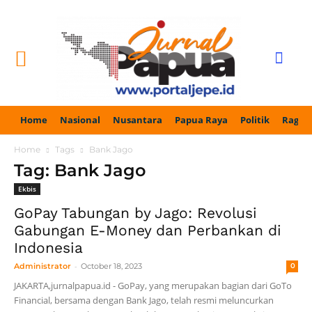
Home
Nasional
Nusantara
Papua Raya
Politik
Ragam
Home
Tags
Bank Jago
Tag: Bank Jago
Ekbis
GoPay Tabungan by Jago: Revolusi
Gabungan E-Money dan Perbankan di
Indonesia
-
Administrator
October 18, 2023
0
JAKARTA,jurnalpapua.id - GoPay, yang merupakan bagian dari GoTo
Financial, bersama dengan Bank Jago, telah resmi meluncurkan