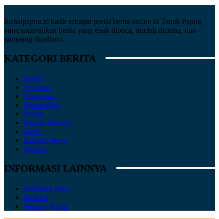
Jurnalpapua.id hadir sebagai portal berita online di Tanah Papua
yang menyajikan berita yang enak dibaca, mudah dicerna, dan
gampang dipahami.
KATEGORI BERITA
Home
Nasional
Nusantara
Papua Raya
Politik
Ragam Budaya
Ekbis
Indepth News
Feature
INFORMASI LAINNYA
Pedoman Siber
Redaksi
Tentang Kami