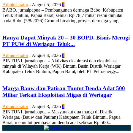
Administrator
-
August 5, 2026
0
BABO, jurnalpapua – Pembangunan dermaga Babo, Kabupaten
Teluk Bintuni, Papua Barat, senilai Rp 78,7 miliar resmi dimulai
pada Rabu (5/8/2026).Ground breaking proyek dermaga yang...
Hanya Dapat Minyak 20 – 30 BOPD, Bisnis Merugi
PT PUW di Weriagar Teluk...
Administrator
-
August 4, 2026
0
BINTUNI, jurnalpapua – Aktivitas eksplorasi dan eksploitasi
minyak di Wilayah Kerja (WK) Bintuni Basin Distrik Weriagar
Kabupaten Teluk Bintuni, Papua Barat, oleh PT Petroenergy...
Marga Bauw dan Patiran Tuntut Denda Adat 500
Miliar Terkait Eksploitasi Migas di Weriagar
Administrator
-
August 3, 2026
0
BINTUNI, jurnalpapua – Masyarakat dua marga di Distrik
Weriagar, (Bauw dan Patiran) Kabupaten Teluk Bintuni, Papua
Barat, menuntut pembayaran denda adat sebesar Rp 500...