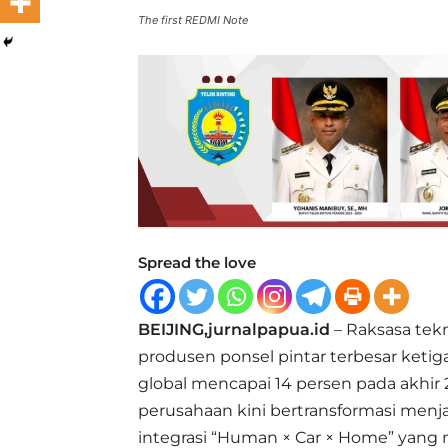
The first REDMI Note
Spread the love
BEIJING,jurnalpapua.id
– Raksasa tek
produsen ponsel pintar terbesar keti
global mencapai 14 persen pada akhir 2
perusahaan kini bertransformasi menj
integrasi “Human × Car × Home” yang