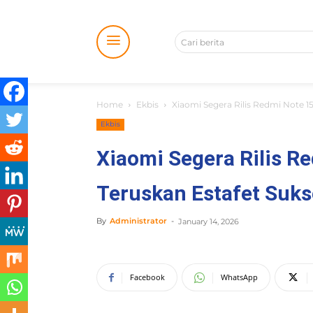
Cari berita
Home
Ekbis
Xiaomi Segera Rilis Redmi Note 15 
Ekbis
Xiaomi Segera Rilis Re
Teruskan Estafet Suks
By
Administrator
-
January 14, 2026
Facebook
WhatsApp