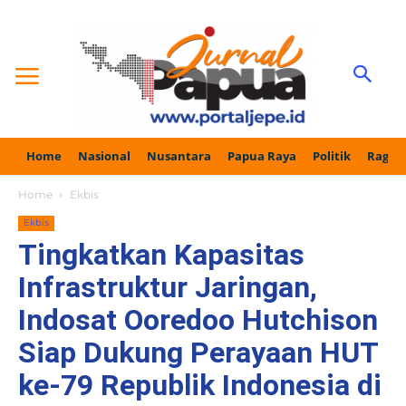
Home
Nasional
Nusantara
Papua Raya
Politik
Ragam
Home
Ekbis
Ekbis
Tingkatkan Kapasitas
Infrastruktur Jaringan,
Indosat Ooredoo Hutchison
Siap Dukung Perayaan HUT
ke-79 Republik Indonesia di