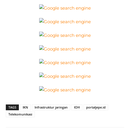
TAGS
IKN
Infrastruktur jaringan
IOH
portaljepe.id
Telekomunikasi