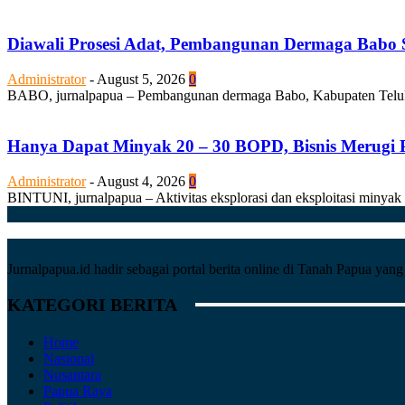
Diawali Prosesi Adat, Pembangunan Dermaga Babo S
Administrator
-
August 5, 2026
0
BABO, jurnalpapua – Pembangunan dermaga Babo, Kabupaten Teluk Bi
Hanya Dapat Minyak 20 – 30 BOPD, Bisnis Merugi P
Administrator
-
August 4, 2026
0
BINTUNI, jurnalpapua – Aktivitas eksplorasi dan eksploitasi minyak
Jurnalpapua.id hadir sebagai portal berita online di Tanah Papua ya
KATEGORI BERITA
Home
Nasional
Nusantara
Papua Raya