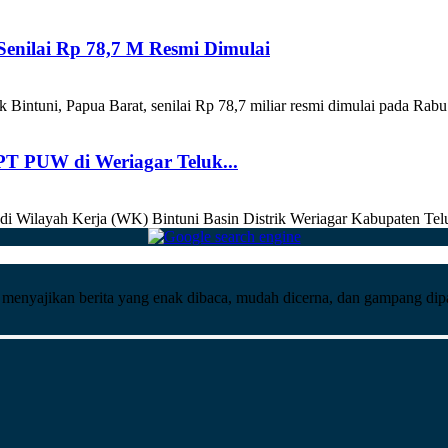
enilai Rp 78,7 M Resmi Dimulai
ntuni, Papua Barat, senilai Rp 78,7 miliar resmi dimulai pada Rabu
T PUW di Weriagar Teluk...
 di Wilayah Kerja (WK) Bintuni Basin Distrik Weriagar Kabupaten Telu
ng menyajikan berita yang enak dibaca, mudah dicerna, dan gampang di