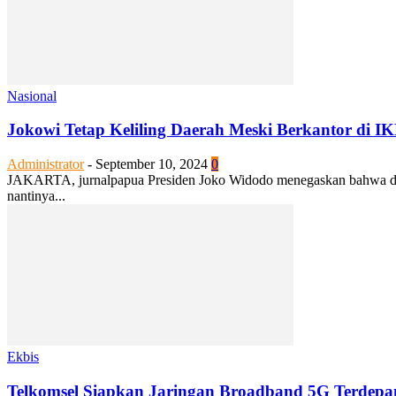
Nasional
Jokowi Tetap Keliling Daerah Meski Berkantor di I
Administrator
-
September 10, 2024
0
JAKARTA, jurnalpapua Presiden Joko Widodo menegaskan bahwa diriny
nantinya...
Ekbis
Telkomsel Siapkan Jaringan Broadband 5G Terdepan