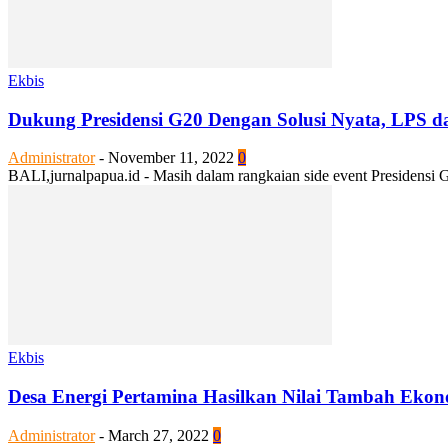
Ekbis
Dukung Presidensi G20 Dengan Solusi Nyata, LPS d
Administrator
-
November 11, 2022
0
BALI,jurnalpapua.id - Masih dalam rangkaian side event Presidensi
Ekbis
Desa Energi Pertamina Hasilkan Nilai Tambah Eko
Administrator
-
March 27, 2022
0