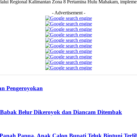
lui Regional Kalimantan Zona 8 Pertamina Hulu Mahakam, implement
- Advertisement -
ban Pengeroyokan
 Babak Belur Dikeroyok dan Diancam Ditembak
 Panah Papua, Anak Calon Bupati Teluk Bintuni Terli