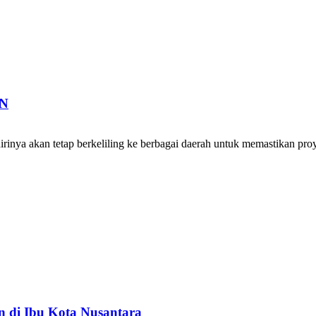
KN
a akan tetap berkeliling ke berbagai daerah untuk memastikan proyek
 di Ibu Kota Nusantara