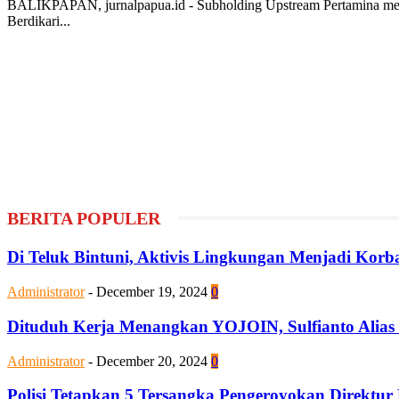
BALIKPAPAN, jurnalpapua.id - Subholding Upstream Pertamina mela
Berdikari...
BERITA POPULER
Di Teluk Bintuni, Aktivis Lingkungan Menjadi Kor
Administrator
-
December 19, 2024
0
Dituduh Kerja Menangkan YOJOIN, Sulfianto Alias
Administrator
-
December 20, 2024
0
Polisi Tetapkan 5 Tersangka Pengeroyokan Direktur