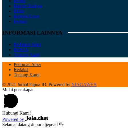
Politik
Ragam Budaya
Ekbis
Indepth News
Feature
INFORMASI LAINNYA
Pedoman Siber
Redaksi
Tentang Kami
Pedoman Siber
Redaksi
Tentang Kami
© 2021 Jurnal Papua ID. Powered by
NIAGAWEB
Mulai percakapan
Hubungi Kami!
Powered by
Selamat datang di portaljepe.id 👋