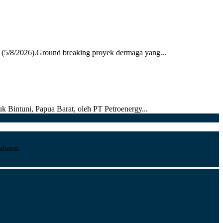
 (5/8/2026).Ground breaking proyek dermaga yang...
k Bintuni, Papua Barat, oleh PT Petroenergy...
pahami.