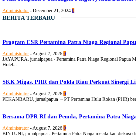
Administrator
-
December 21, 2024
0
BERITA TERBARU
Program CSR Pertamina Patra Niaga Regional Pap
Administrator
-
August 7, 2026
0
JAYAPURA, jurnalpapua - Pertamina Patra Niaga Regional Papua Ma
Hotel...
SKK Migas, PHR dan Polda Riau Perkuat Sinergi Li
Administrator
-
August 7, 2026
0
PEKANBARU, jurnalpapua – PT Pertamina Hulu Rokan (PHR) bersam
Bersama DPR RI dan Pemda, Pertamina Patra Niaga Be
Administrator
-
August 7, 2026
0
BINTUNI, jurnalpapua - Pertamina Patra Niaga melakukan diskusi d