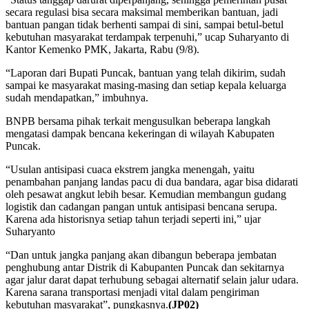
secara regulasi bisa secara maksimal memberikan bantuan, jadi
bantuan pangan tidak berhenti sampai di sini, sampai betul-betul
kebutuhan masyarakat terdampak terpenuhi,” ucap Suharyanto di
Kantor Kemenko PMK, Jakarta, Rabu (9/8).
“Laporan dari Bupati Puncak, bantuan yang telah dikirim, sudah
sampai ke masyarakat masing-masing dan setiap kepala keluarga
sudah mendapatkan,” imbuhnya.
BNPB bersama pihak terkait mengusulkan beberapa langkah
mengatasi dampak bencana kekeringan di wilayah Kabupaten
Puncak.
“Usulan antisipasi cuaca ekstrem jangka menengah, yaitu
penambahan panjang landas pacu di dua bandara, agar bisa didarati
oleh pesawat angkut lebih besar. Kemudian membangun gudang
logistik dan cadangan pangan untuk antisipasi bencana serupa.
Karena ada historisnya setiap tahun terjadi seperti ini,” ujar
Suharyanto
“Dan untuk jangka panjang akan dibangun beberapa jembatan
penghubung antar Distrik di Kabupanten Puncak dan sekitarnya
agar jalur darat dapat terhubung sebagai alternatif selain jalur udara.
Karena sarana transportasi menjadi vital dalam pengiriman
kebutuhan masyarakat”, pungkasnya.
(JP02)