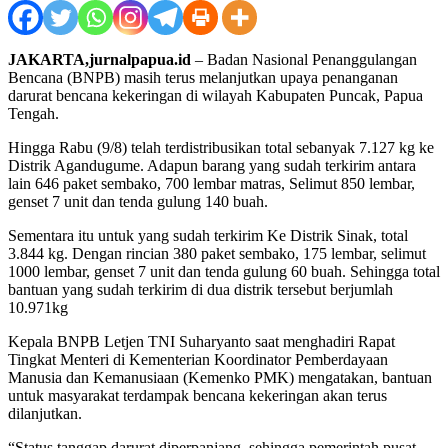
JAKARTA,jurnalpapua.id
– Badan Nasional Penanggulangan
Bencana (BNPB) masih terus melanjutkan upaya penanganan
darurat bencana kekeringan di wilayah Kabupaten Puncak, Papua
Tengah.
Hingga Rabu (9/8) telah terdistribusikan total sebanyak 7.127 kg ke
Distrik Agandugume. Adapun barang yang sudah terkirim antara
lain 646 paket sembako, 700 lembar matras, Selimut 850 lembar,
genset 7 unit dan tenda gulung 140 buah.
Sementara itu untuk yang sudah terkirim Ke Distrik Sinak, total
3.844 kg. Dengan rincian 380 paket sembako, 175 lembar, selimut
1000 lembar, genset 7 unit dan tenda gulung 60 buah. Sehingga total
bantuan yang sudah terkirim di dua distrik tersebut berjumlah
10.971kg
Kepala BNPB Letjen TNI Suharyanto saat menghadiri Rapat
Tingkat Menteri di Kementerian Koordinator Pemberdayaan
Manusia dan Kemanusiaan (Kemenko PMK) mengatakan, bantuan
untuk masyarakat terdampak bencana kekeringan akan terus
dilanjutkan.
“Status tanggap darurat diperpanjang, sehingga pemerintah pusat