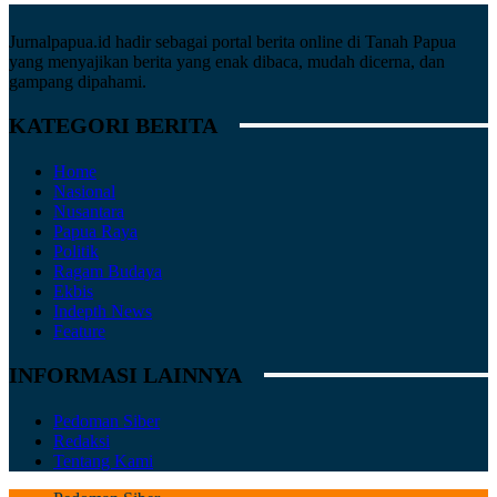
Jurnalpapua.id hadir sebagai portal berita online di Tanah Papua
yang menyajikan berita yang enak dibaca, mudah dicerna, dan
gampang dipahami.
KATEGORI BERITA
Home
Nasional
Nusantara
Papua Raya
Politik
Ragam Budaya
Ekbis
Indepth News
Feature
INFORMASI LAINNYA
Pedoman Siber
Redaksi
Tentang Kami