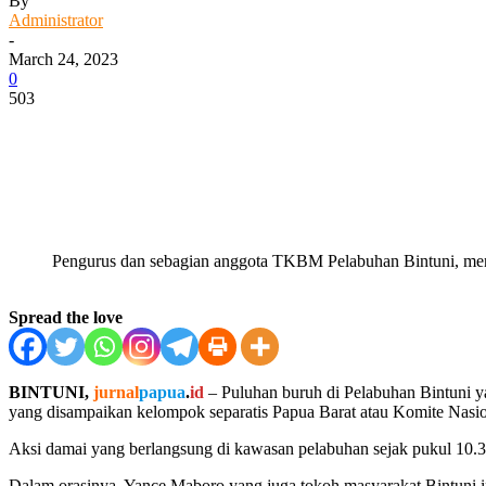
By
Administrator
-
March 24, 2023
0
503
Facebook
WhatsApp
Twitter
Print
Pengurus dan sebagian anggota TKBM Pelabuhan Bintuni, meng
Spread the love
BINTUNI,
jurnal
papua
.
id
– Puluhan buruh di Pelabuhan Bintuni 
yang disampaikan kelompok separatis Papua Barat atau Komite Nasi
Aksi damai yang berlangsung di kawasan pelabuhan sejak pukul 10.
Dalam orasinya, Yance Maboro yang juga tokoh masyarakat Bintuni i