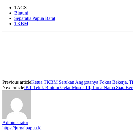
TAGS
Bintuni
Separatis Papua Barat
TKBM
Facebook
WhatsApp
Twitter
Print
Previous article
Ketua TKBM Serukan Anggotanya Fokus Bekerja, Ti
Next article
IKT Teluk Bintuni Gelar Musda III, Lima Nama Siap Ber
Administrator
https://jurnalpapua.id