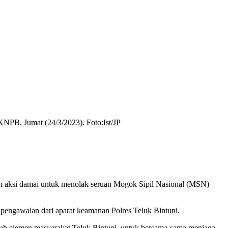
NPB, Jumat (24/3/2023). Foto:Ist/JP
 aksi damai untuk menolak seruan Mogok Sipil Nasional (MSN)
engawalan dari aparat keamanan Polres Teluk Bintuni.
ruh elemen masyarakat Teluk Bintuni, untuk bersama-sama menjaga