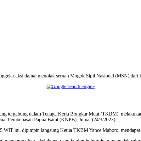
Telegram
gelar aksi damai menolak seruan Mogok Sipil Nasional (MSN) dari K
yang tergabung dalam Tenaga Kerja Bongkar Muat (TKBM), melakukan
onal Pembebasan Papua Barat (KNPB), Jumat (24/3/2023).
35 WIT ini, dipimpin langsung Ketua TKBM Yance Maboro, mendapat p
ni menyampaikan, aksi damai yang ia pimpin bertujuan mengajak selu