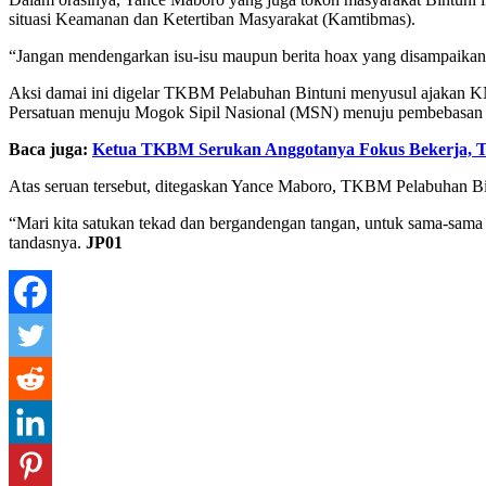
situasi Keamanan dan Ketertiban Masyarakat (Kamtibmas).
“Jangan mendengarkan isu-isu maupun berita hoax yang disampaikan 
Aksi damai ini digelar TKBM Pelabuhan Bintuni menyusul ajakan K
Persatuan menuju Mogok Sipil Nasional (MSN) menuju pembebasan 
Baca juga:
Ketua TKBM Serukan Anggotanya Fokus Bekerja, T
Atas seruan tersebut, ditegaskan Yance Maboro, TKBM Pelabuhan Bi
“Mari kita satukan tekad dan bergandengan tangan, untuk sama-sama 
tandasnya.
JP01