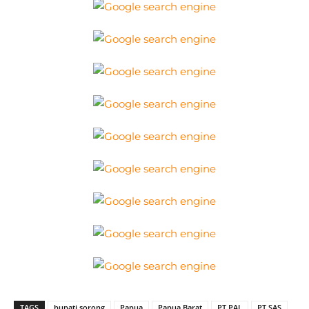
TAGS
bupati sorong
Papua
Papua Barat
PT PAL
PT SAS