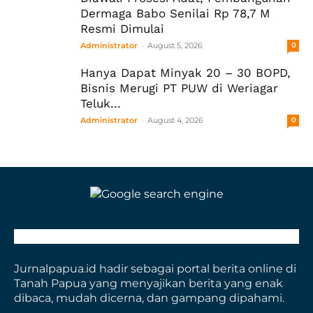
Dermaga Babo Senilai Rp 78,7 M
Resmi Dimulai
-
Administrator
August 5, 2026
0
Hanya Dapat Minyak 20 – 30 BOPD,
Bisnis Merugi PT PUW di Weriagar
Teluk...
-
Administrator
August 4, 2026
0
Jurnalpapua.id hadir sebagai portal berita online di
Tanah Papua yang menyajikan berita yang enak
dibaca, mudah dicerna, dan gampang dipahami.