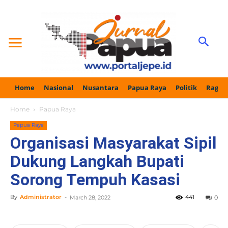
Home
Nasional
Nusantara
Papua Raya
Politik
Ragam
Home
Papua Raya
Papua Raya
Organisasi Masyarakat Sipil
Dukung Langkah Bupati
Sorong Tempuh Kasasi
By
Administrator
-
441
March 28, 2022
0