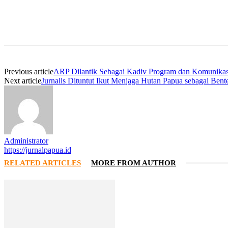
Facebook
WhatsApp
Twitter
Print
Previous article
ARP Dilantik Sebagai Kadiv Program dan Komunikas
Next article
Jurnalis Dituntut Ikut Menjaga Hutan Papua sebagai Bent
Administrator
https://jurnalpapua.id
RELATED ARTICLES
MORE FROM AUTHOR