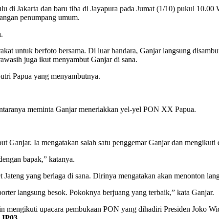
lu di Jakarta dan baru tiba di Jayapura pada Jumat (1/10) pukul 10.0
edatangan penumpang umum.
.
t untuk berfoto bersama. Di luar bandara, Ganjar langsung disambut
awasih juga ikut menyambut Ganjar di sana.
-putri Papua yang menyambutnya.
 diantaranya meminta Ganjar meneriakkan yel-yel PON XX Papua.
ut Ganjar. Ia mengatakan salah satu penggemar Ganjar dan mengikuti d
dengan bapak,” katanya.
let Jateng yang berlaga di sana. Dirinya mengatakan akan menonton l
rter langsung besok. Pokoknya berjuang yang terbaik,” kata Ganjar.
lain mengikuti upacara pembukaan PON yang dihadiri Presiden Joko Wi
.
JP03