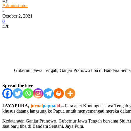
By
Administrator
-
October 2, 2021
0
420
Facebook
WhatsApp
Twitter
Print
Gubernur Jawa Tengah, Ganjar Pranowo tiba di Bandara Sentan
Spread the love
JAYAPURA,
jurnal
papua
.
id
–
Para atlet Kontingen Jawa Tengah 
khusus datang langsung ke Papua untuk menyemangati mereka dalam b
Kedatangan Ganjar Pranowo, Gubernur Jawa Tengah bersama Siti Atik
saat baru tiba di Bandara Sentani, Jaya Pura.