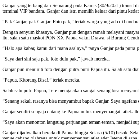
Ganjar yang terbang dari Semarang pada Kamis (30/9/2021) transit du
terminal VIP bandara, Ganjar dan istri memilih keluar dari pintu k
“Pak Ganjar, pak Ganjar. Foto pak,” teriak warga yang ada di bandara
Dengan senyum khasnya, Ganjar pun dengan ramah melayani masyaraka
itu, salah satu maskot PON XX Papua yakni Drawa, si Burung Cendr
“Halo apa kabar, kamu dari mana asalnya,” tanya Ganjar pada putra
“Saya dari sini saja pak, foto dulu pak,” jawab mereka.
Ganjar pun menuruti foto dengan putra-putri Papua itu. Salah satu
“Papua, Kitorang Bisa!,” teriak mereka.
Salah satu putri Papua, Tere mengatakan sangat senang bisa menyamb
“Senang sekali rasanya bisa menyambut bapak Ganjar. Saya ngefans 
Ganjar sendiri sengaja datang ke Papua untuk menyemangati atlet-at
“Saya akan menonton langsung perjuangan teman-teman, menjadi supo
Ganjar dijadwalkan berada di Papua hingga Selasa (5/10) besok. Se
venue cabang olahraga untuk menyemangati atlet-atlet Jateng di sana