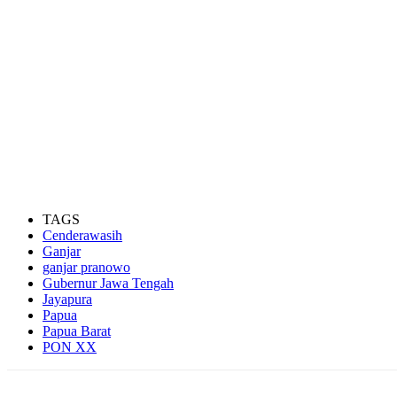
TAGS
Cenderawasih
Ganjar
ganjar pranowo
Gubernur Jawa Tengah
Jayapura
Papua
Papua Barat
PON XX