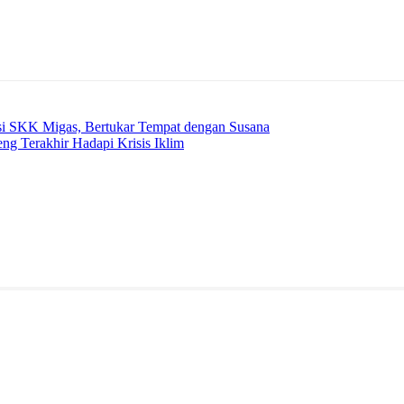
Telegram
i SKK Migas, Bertukar Tempat dengan Susana
eng Terakhir Hadapi Krisis Iklim