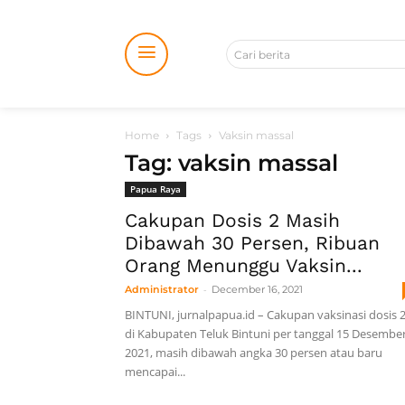
Cari berita
Home
Tags
Vaksin massal
Tag: vaksin massal
Papua Raya
Cakupan Dosis 2 Masih
Dibawah 30 Persen, Ribuan
Orang Menunggu Vaksin...
-
Administrator
December 16, 2021
BINTUNI, jurnalpapua.id – Cakupan vaksinasi dosis 
di Kabupaten Teluk Bintuni per tanggal 15 Desembe
2021, masih dibawah angka 30 persen atau baru
mencapai...