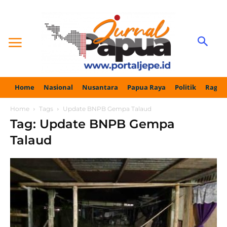
Home
Nasional
Nusantara
Papua Raya
Politik
Ragam
Home
Tags
Update BNPB Gempa Talaud
Tag: Update BNPB Gempa
Talaud