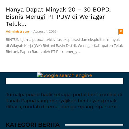
Hanya Dapat Minyak 20 – 30 BOPD,
Bisnis Merugi PT PUW di Weriagar
Teluk...
-
Administrator
August 4, 2026
0
BINTUNI, jurnalpapua – Aktivitas eksplorasi dan eksploitasi minyak
di Wilayah Kerja (WK) Bintuni Basin Distrik Weriagar Kabupaten Teluk
Bintuni, Papua Barat, oleh PT Petroenergy...
Jurnalpapua.id hadir sebagai portal berita online di
Tanah Papua yang menyajikan berita yang enak
dibaca, mudah dicerna, dan gampang dipahami.
KATEGORI BERITA