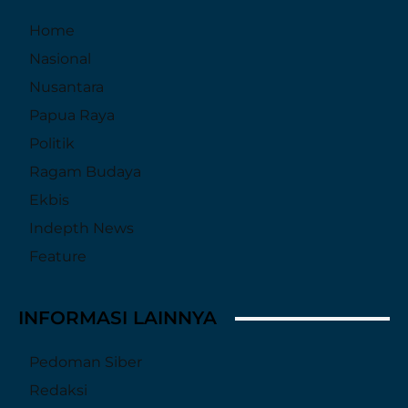
Home
Nasional
Nusantara
Papua Raya
Politik
Ragam Budaya
Ekbis
Indepth News
Feature
INFORMASI LAINNYA
Pedoman Siber
Redaksi