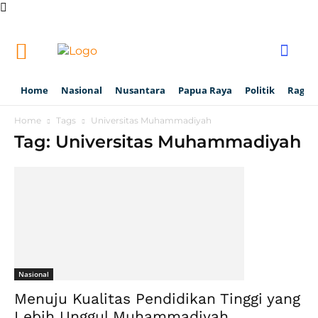
Home
Nasional
Nusantara
Papua Raya
Politik
Ragam
Home
Tags
Universitas Muhammadiyah
Tag: Universitas Muhammadiyah
Nasional
Menuju Kualitas Pendidikan Tinggi yang
Lebih Unggul Muhammadiyah