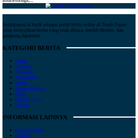
antarlembaga,...
Jurnalpapua.id hadir sebagai portal berita online di Tanah Papua
yang menyajikan berita yang enak dibaca, mudah dicerna, dan
gampang dipahami.
KATEGORI BERITA
Home
Nasional
Nusantara
Papua Raya
Politik
Ragam Budaya
Ekbis
Indepth News
Feature
INFORMASI LAINNYA
Pedoman Siber
Redaksi