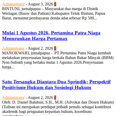
Administrator
-
August 3, 2026
0
BINTUNI, jurnalpapua – Masyarakat dua marga di Distrik
Weriagar, (Bauw dan Patiran) Kabupaten Teluk Bintuni, Papua
Barat, menuntut pembayaran denda adat sebesar Rp 500...
Mulai 1 Agustus 2026, Pertamina Patra Niaga
Menurunkan Harga Pertamax
Administrator
-
August 2, 2026
0
MANOKWARI, jurnalpapua - PT Pertamina Patra Niaga kembali
melakukan penyesuaian harga berkala Bahan Bakar Minyak (BBM)
Non-Subsidi yang berlaku mulai 1 Agustus 2026.Penyesuaian
harga...
Satu Tersangka Diantara Dua Sprindik; Perspektif
Positivisme Hukum dan Sosiologi Hukum
Administrator
-
August 2, 2026
0
Oleh: D. Daniel Balubun, S.H., M.H. (Advokat dan Dosen Hukum)
(Tulisan ini merupakan pendapat pribadi penulis sebagai kontribusi
akademik bagi penguatan kepastian hukum, koordinasi