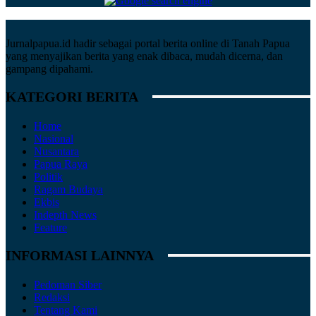
Jurnalpapua.id hadir sebagai portal berita online di Tanah Papua
yang menyajikan berita yang enak dibaca, mudah dicerna, dan
gampang dipahami.
KATEGORI BERITA
Home
Nasional
Nusantara
Papua Raya
Politik
Ragam Budaya
Ekbis
Indepth News
Feature
INFORMASI LAINNYA
Pedoman Siber
Redaksi
Tentang Kami