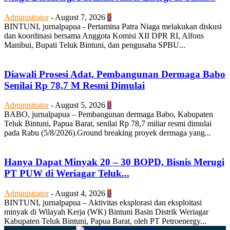
Administrator
-
August 7, 2026
0
BINTUNI, jurnalpapua - Pertamina Patra Niaga melakukan diskusi
dan koordinasi bersama Anggota Komisi XII DPR RI, Alfons
Manibui, Bupati Teluk Bintuni, dan pengusaha SPBU...
Diawali Prosesi Adat, Pembangunan Dermaga Babo
Senilai Rp 78,7 M Resmi Dimulai
Administrator
-
August 5, 2026
0
BABO, jurnalpapua – Pembangunan dermaga Babo, Kabupaten
Teluk Bintuni, Papua Barat, senilai Rp 78,7 miliar resmi dimulai
pada Rabu (5/8/2026).Ground breaking proyek dermaga yang...
Hanya Dapat Minyak 20 – 30 BOPD, Bisnis Merugi
PT PUW di Weriagar Teluk...
Administrator
-
August 4, 2026
0
BINTUNI, jurnalpapua – Aktivitas eksplorasi dan eksploitasi
minyak di Wilayah Kerja (WK) Bintuni Basin Distrik Weriagar
Kabupaten Teluk Bintuni, Papua Barat, oleh PT Petroenergy...