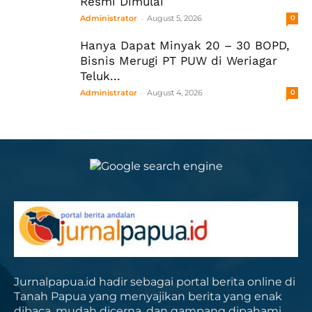
Resmi Dimulai
-
Administrator
August 5, 2026
0
Hanya Dapat Minyak 20 – 30 BOPD,
Bisnis Merugi PT PUW di Weriagar
Teluk...
-
Administrator
August 4, 2026
0
Jurnalpapua.id hadir sebagai portal berita online di
Tanah Papua yang menyajikan berita yang enak
dibaca, mudah dicerna, dan gampang dipahami.