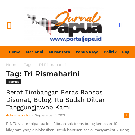
Home
Nasional
Nusantara
Papua Raya
Politik
Ragam
Home
Tags
Tri Rismaharini
Tag: Tri Rismaharini
Hukrim
Berat Timbangan Beras Bansos
Disunat, Bulog: Itu Sudah Diluar
Tanggungjawab Kami
-
Administrator
September 9, 2021
0
BINTUNI, jurnalpapua.id – Ribuan sak beras bulog kemasan 10
kilogram yang dialokasikan untuk bantuan sosial masyarakat kurang