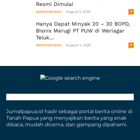
Resmi Dimulai
-
Administrator
August 5, 2026
0
Hanya Dapat Minyak 20 – 30 BOPD,
Bisnis Merugi PT PUW di Weriagar
Teluk...
-
Administrator
August 4, 2026
0
Jurnalpapua.id hadir sebagai portal berita online di
Tanah Papua yang menyajikan berita yang enak
dibaca, mudah dicerna, dan gampang dipahami.