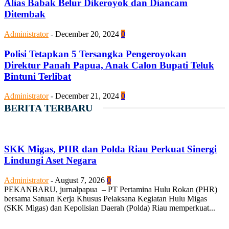
Alias Babak Belur Dikeroyok dan Diancam
Ditembak
Administrator
-
December 20, 2024
0
Polisi Tetapkan 5 Tersangka Pengeroyokan
Direktur Panah Papua, Anak Calon Bupati Teluk
Bintuni Terlibat
Administrator
-
December 21, 2024
0
BERITA TERBARU
SKK Migas, PHR dan Polda Riau Perkuat Sinergi
Lindungi Aset Negara
Administrator
-
August 7, 2026
0
PEKANBARU, jurnalpapua – PT Pertamina Hulu Rokan (PHR)
bersama Satuan Kerja Khusus Pelaksana Kegiatan Hulu Migas
(SKK Migas) dan Kepolisian Daerah (Polda) Riau memperkuat...