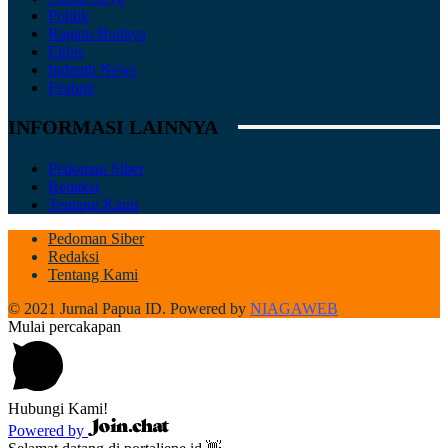
Politik
Ragam Budaya
Ekbis
Indepth News
Feature
INFORMASI LAINNYA
Pedoman Siber
Redaksi
Tentang Kami
Pedoman Siber
Redaksi
Tentang Kami
© 2021 Jurnal Papua ID. Powered by
NIAGAWEB
Mulai percakapan
Hubungi Kami!
Powered by