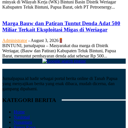
minyak di Wilayah Kerja (WK) Bintuni Basin Distrik Weriagar
Kabupaten Teluk Bintuni, Papua Barat, oleh PT Petroenergy...
Marga Bauw dan Patiran Tuntut Denda Adat 500
Miliar Terkait Eksploitasi Migas di Weriagar
Administrator
-
August 3, 2026
0
BINTUNI, jurnalpapua – Masyarakat dua marga di Distrik
Weriagar, (Bauw dan Patiran) Kabupaten Teluk Bintuni, Papua
Barat, menuntut pembayaran denda adat sebesar Rp 500...
Jurnalpapua.id hadir sebagai portal berita online di Tanah Papua
yang menyajikan berita yang enak dibaca, mudah dicerna, dan
gampang dipahami.
KATEGORI BERITA
Home
Nasional
Nusantara
Papua Raya