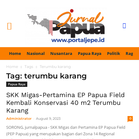
Home
Nasional
Nusantara
Papua Raya
Politik
Ragam
Home
Tags
Terumbu karang
Tag: terumbu karang
Papua Raya
SKK Migas-Pertamina EP Papua Field
Kembali Konservasi 40 m2 Terumbu
Karang
-
Administrator
August 9, 2023
0
SORONG, jurnalpapua - SKK Migas dan Pertamina EP Papua Field
(PEP Papua) yang merupakan bagian dari Zona 14 Regional