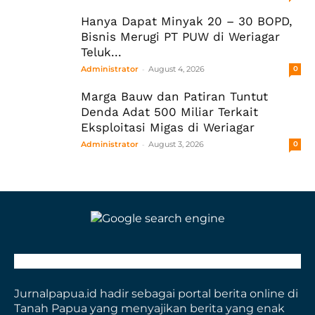
Hanya Dapat Minyak 20 – 30 BOPD,
Bisnis Merugi PT PUW di Weriagar
Teluk...
-
Administrator
August 4, 2026
0
Marga Bauw dan Patiran Tuntut
Denda Adat 500 Miliar Terkait
Eksploitasi Migas di Weriagar
-
Administrator
August 3, 2026
0
Jurnalpapua.id hadir sebagai portal berita online di
Tanah Papua yang menyajikan berita yang enak