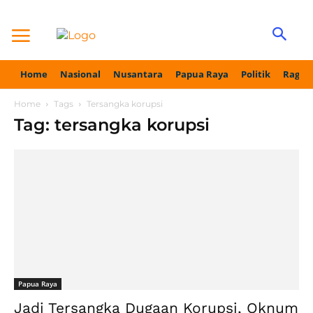
Home
Nasional
Nusantara
Papua Raya
Politik
Ragam
Home
Tags
Tersangka korupsi
Tag: tersangka korupsi
Papua Raya
Jadi Tersangka Dugaan Korupsi, Oknum