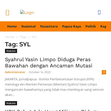
Home
Nasional
Nusantara
Papua Raya
Politik
Ragam
Home
Tags
SYL
Tag: SYL
Hukrim
Syahrul Yasin Limpo Diduga Peras
Bawahan dengan Ancaman Mutasi
-
Administrator
October 14, 2023
0
JAKARTA, jurnalpapua - Komisi Pemberantasan Korupsi (KPK)
menduga eks Menteri Pertanian (Mentan) Syahrul Yasin Limpo
mengancam bawahannya yang tidak mau membayar uang setoran
akan...
Hukrim