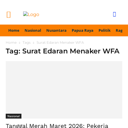
Home
Nasional
Nusantara
Papua Raya
Politik
Ragam
Home
Tags
Surat Edaran Menaker WFA
Tag: Surat Edaran Menaker WFA
Nasional
Tanggal Merah Maret 2026: Pekerja