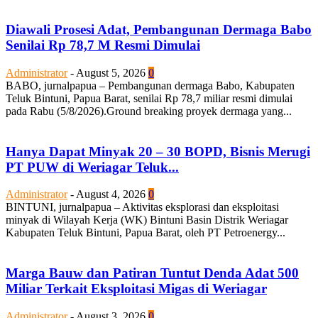
Diawali Prosesi Adat, Pembangunan Dermaga Babo
Senilai Rp 78,7 M Resmi Dimulai
Administrator
-
August 5, 2026
0
BABO, jurnalpapua – Pembangunan dermaga Babo, Kabupaten
Teluk Bintuni, Papua Barat, senilai Rp 78,7 miliar resmi dimulai
pada Rabu (5/8/2026).Ground breaking proyek dermaga yang...
Hanya Dapat Minyak 20 – 30 BOPD, Bisnis Merugi
PT PUW di Weriagar Teluk...
Administrator
-
August 4, 2026
0
BINTUNI, jurnalpapua – Aktivitas eksplorasi dan eksploitasi
minyak di Wilayah Kerja (WK) Bintuni Basin Distrik Weriagar
Kabupaten Teluk Bintuni, Papua Barat, oleh PT Petroenergy...
Marga Bauw dan Patiran Tuntut Denda Adat 500
Miliar Terkait Eksploitasi Migas di Weriagar
Administrator
-
August 3, 2026
0