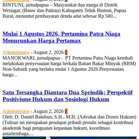
BINTUNI, jurnalpapua – Masyarakat dua marga di Distrik
Weriagar, (Bauw dan Patiran) Kabupaten Teluk Bintuni, Papua
Barat, menuntut pembayaran denda adat sebesar Rp 500...
Mulai 1 Agustus 2026, Pertamina Patra Niaga
Menurunkan Harga Pertamax
Administrator
-
August 2, 2026
0
MANOKWARI, jurnalpapua - PT Pertamina Patra Niaga kembali
melakukan penyesuaian harga berkala Bahan Bakar Minyak (BBM)
Non-Subsidi yang berlaku mulai 1 Agustus 2026.Penyesuaian
harga...
Satu Tersangka Diantara Dua Sprindik; Perspektif
Positivisme Hukum dan Sosiologi Hukum
Administrator
-
August 2, 2026
0
Oleh: D. Daniel Balubun, S.H., M.H. (Advokat dan Dosen Hukum)
(Tulisan ini merupakan pendapat pribadi penulis sebagai kontribusi
akademik bagi penguatan kepastian hukum, koordinasi
antarlembaga,...