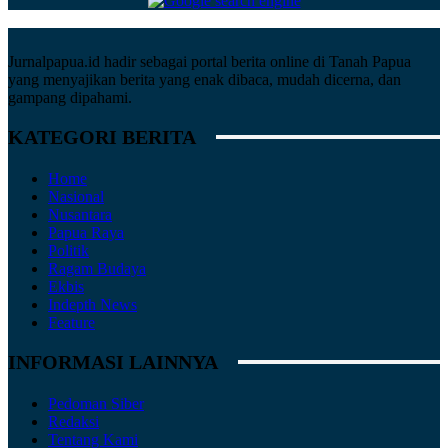
Jurnalpapua.id hadir sebagai portal berita online di Tanah Papua
yang menyajikan berita yang enak dibaca, mudah dicerna, dan
gampang dipahami.
KATEGORI BERITA
Home
Nasional
Nusantara
Papua Raya
Politik
Ragam Budaya
Ekbis
Indepth News
Feature
INFORMASI LAINNYA
Pedoman Siber
Redaksi
Tentang Kami