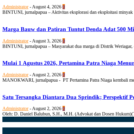
Administrator
-
August 4, 2026
0
BINTUNI, jurnalpapua – Aktivitas eksplorasi dan eksploitasi minyak
Marga Bauw dan Patiran Tuntut Denda Adat 500 Mili
Administrator
-
August 3, 2026
0
BINTUNI, jurnalpapua – Masyarakat dua marga di Distrik Weriagar, 
Mulai 1 Agustus 2026, Pertamina Patra Niaga Men
Administrator
-
August 2, 2026
0
MANOKWARI, jurnalpapua - PT Pertamina Patra Niaga kembali mela
Satu Tersangka Diantara Dua Sprindik; Perspektif 
Administrator
-
August 2, 2026
0
Oleh: D. Daniel Balubun, S.H., M.H. (Advokat dan Dosen Hukum)(Tuli