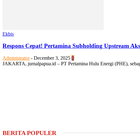
Ekbis
Respons Cepat! Pertamina Subholding Upstream Aks
Administrator
-
December 3, 2025
0
JAKARTA, jurnalpapua.id – PT Pertamina Hulu Energi (PHE), sebagai 
BERITA POPULER