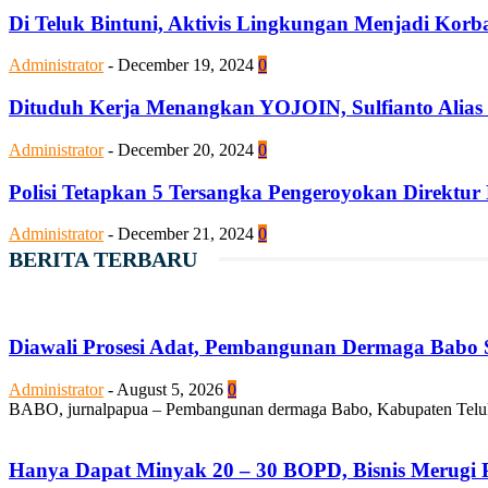
Di Teluk Bintuni, Aktivis Lingkungan Menjadi Kor
Administrator
-
December 19, 2024
0
Dituduh Kerja Menangkan YOJOIN, Sulfianto Alias
Administrator
-
December 20, 2024
0
Polisi Tetapkan 5 Tersangka Pengeroyokan Direktur
Administrator
-
December 21, 2024
0
BERITA TERBARU
Diawali Prosesi Adat, Pembangunan Dermaga Babo S
Administrator
-
August 5, 2026
0
BABO, jurnalpapua – Pembangunan dermaga Babo, Kabupaten Teluk Bi
Hanya Dapat Minyak 20 – 30 BOPD, Bisnis Merugi P