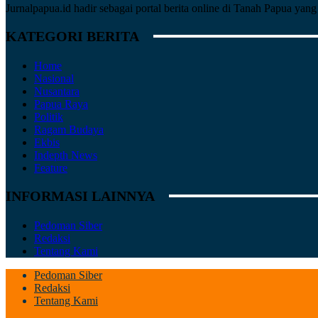
Jurnalpapua.id hadir sebagai portal berita online di Tanah Papua ya
KATEGORI BERITA
Home
Nasional
Nusantara
Papua Raya
Politik
Ragam Budaya
Ekbis
Indepth News
Feature
INFORMASI LAINNYA
Pedoman Siber
Redaksi
Tentang Kami
Pedoman Siber
Redaksi
Tentang Kami