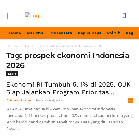
Home
Nasional
Nusantara
Papua Raya
Politik
Ragam
Home
Tags
Prospek ekonomi Indonesia 2026
Tag: prospek ekonomi Indonesia
2026
Ekbis
Ekonomi RI Tumbuh 5,11% di 2025, OJK
Siap Jalankan Program Prioritas...
-
Administrator
February 9, 2026
0
JAKARTA,jurnalpapua.id - Pertumbuhan ekonomi Indonesia
mencapai 5,11 persen pada tahun 2025, mencatatkan performa yang
lebih baik dibanding tahun sebelumnya. Data yang dirilis Badan
Pusat...