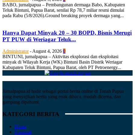
BABO, jurnalpapua – Pembangunan dermaga Babo, Kabupaten
Teluk Bintuni, Papua Barat, senilai Rp 78,7 miliar resmi dimulai
pada Rabu (5/8/2026).Ground breaking proyek dermaga yang...
Hanya Dapat Minyak 20 – 30 BOPD, Bisnis Merugi
PT PUW di Weriagar Teluk...
Administrator
-
August 4, 2026
0
BINTUNI, jurnalpapua – Aktivitas eksplorasi dan eksploitasi
minyak di Wilayah Kerja (WK) Bintuni Basin Distrik Weriagar
Kabupaten Teluk Bintuni, Papua Barat, oleh PT Petroenergy...
Jurnalpapua.id hadir sebagai portal berita online di Tanah Papua
yang menyajikan berita yang enak dibaca, mudah dicerna, dan
gampang dipahami.
KATEGORI BERITA
Home
Nasional