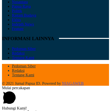
Nusantara
Papua Raya
Politik
Ragam Budaya
Ekbis
Indepth News
Feature
INFORMASI LAINNYA
Pedoman Siber
Redaksi
Tentang Kami
Pedoman Siber
Redaksi
Tentang Kami
© 2021 Jurnal Papua ID. Powered by
NIAGAWEB
Mulai percakapan
Hubungi Kami!