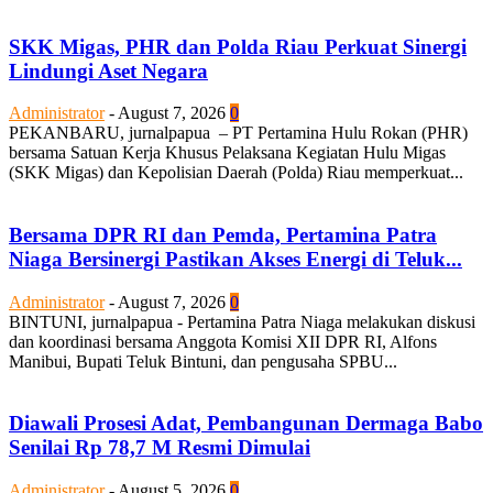
SKK Migas, PHR dan Polda Riau Perkuat Sinergi
Lindungi Aset Negara
Administrator
-
August 7, 2026
0
PEKANBARU, jurnalpapua – PT Pertamina Hulu Rokan (PHR)
bersama Satuan Kerja Khusus Pelaksana Kegiatan Hulu Migas
(SKK Migas) dan Kepolisian Daerah (Polda) Riau memperkuat...
Bersama DPR RI dan Pemda, Pertamina Patra
Niaga Bersinergi Pastikan Akses Energi di Teluk...
Administrator
-
August 7, 2026
0
BINTUNI, jurnalpapua - Pertamina Patra Niaga melakukan diskusi
dan koordinasi bersama Anggota Komisi XII DPR RI, Alfons
Manibui, Bupati Teluk Bintuni, dan pengusaha SPBU...
Diawali Prosesi Adat, Pembangunan Dermaga Babo
Senilai Rp 78,7 M Resmi Dimulai
Administrator
-
August 5, 2026
0