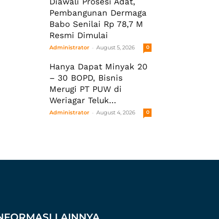
Diawali Prosesi Adat,
Pembangunan Dermaga
Babo Senilai Rp 78,7 M
Resmi Dimulai
-
Administrator
August 5, 2026
0
Hanya Dapat Minyak 20
– 30 BOPD, Bisnis
Merugi PT PUW di
Weriagar Teluk...
-
Administrator
August 4, 2026
0
NFORMASI LAINNYA