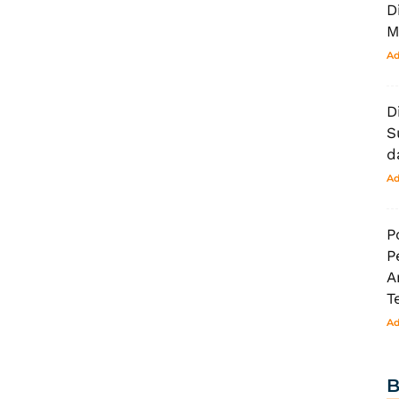
D
M
Ad
D
S
d
Ad
P
P
A
T
Ad
B