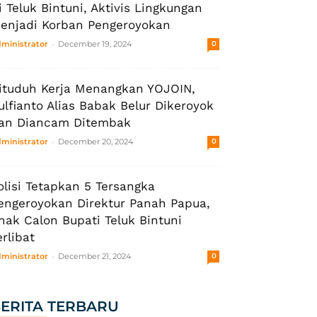
i Teluk Bintuni, Aktivis Lingkungan
enjadi Korban Pengeroyokan
-
ministrator
December 19, 2024
0
ituduh Kerja Menangkan YOJOIN,
ulfianto Alias Babak Belur Dikeroyok
an Diancam Ditembak
-
ministrator
December 20, 2024
0
olisi Tetapkan 5 Tersangka
engeroyokan Direktur Panah Papua,
nak Calon Bupati Teluk Bintuni
erlibat
-
ministrator
December 21, 2024
0
ERITA TERBARU