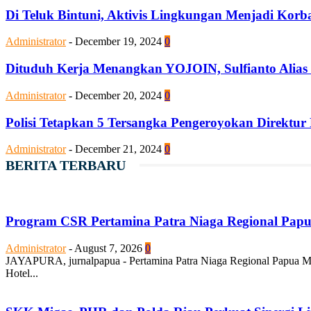
Di Teluk Bintuni, Aktivis Lingkungan Menjadi Kor
Administrator
-
December 19, 2024
0
Dituduh Kerja Menangkan YOJOIN, Sulfianto Alias
Administrator
-
December 20, 2024
0
Polisi Tetapkan 5 Tersangka Pengeroyokan Direktur
Administrator
-
December 21, 2024
0
BERITA TERBARU
Program CSR Pertamina Patra Niaga Regional Pap
Administrator
-
August 7, 2026
0
JAYAPURA, jurnalpapua - Pertamina Patra Niaga Regional Papua Ma
Hotel...