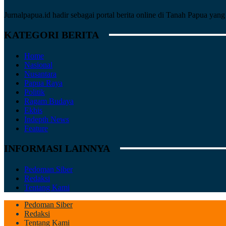
Jurnalpapua.id hadir sebagai portal berita online di Tanah Papua ya
KATEGORI BERITA
Home
Nasional
Nusantara
Papua Raya
Politik
Ragam Budaya
Ekbis
Indepth News
Feature
INFORMASI LAINNYA
Pedoman Siber
Redaksi
Tentang Kami
Pedoman Siber
Redaksi
Tentang Kami