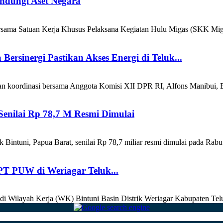
ndungi Aset Negara
a Satuan Kerja Khusus Pelaksana Kegiatan Hulu Migas (SKK Migas)
rsinergi Pastikan Akses Energi di Teluk...
an koordinasi bersama Anggota Komisi XII DPR RI, Alfons Manibui, B
enilai Rp 78,7 M Resmi Dimulai
ntuni, Papua Barat, senilai Rp 78,7 miliar resmi dimulai pada Rabu
T PUW di Weriagar Teluk...
 di Wilayah Kerja (WK) Bintuni Basin Distrik Weriagar Kabupaten Telu