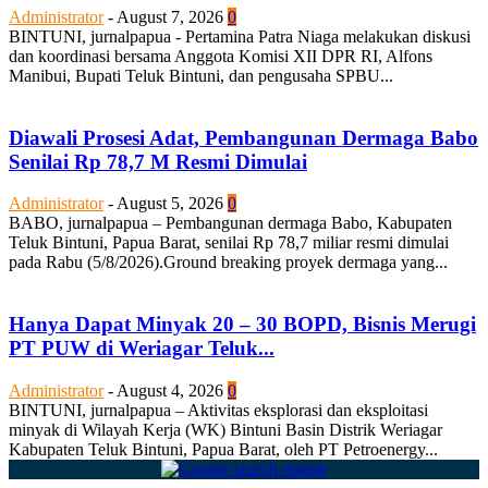
Administrator
-
August 7, 2026
0
BINTUNI, jurnalpapua - Pertamina Patra Niaga melakukan diskusi
dan koordinasi bersama Anggota Komisi XII DPR RI, Alfons
Manibui, Bupati Teluk Bintuni, dan pengusaha SPBU...
Diawali Prosesi Adat, Pembangunan Dermaga Babo
Senilai Rp 78,7 M Resmi Dimulai
Administrator
-
August 5, 2026
0
BABO, jurnalpapua – Pembangunan dermaga Babo, Kabupaten
Teluk Bintuni, Papua Barat, senilai Rp 78,7 miliar resmi dimulai
pada Rabu (5/8/2026).Ground breaking proyek dermaga yang...
Hanya Dapat Minyak 20 – 30 BOPD, Bisnis Merugi
PT PUW di Weriagar Teluk...
Administrator
-
August 4, 2026
0
BINTUNI, jurnalpapua – Aktivitas eksplorasi dan eksploitasi
minyak di Wilayah Kerja (WK) Bintuni Basin Distrik Weriagar
Kabupaten Teluk Bintuni, Papua Barat, oleh PT Petroenergy...