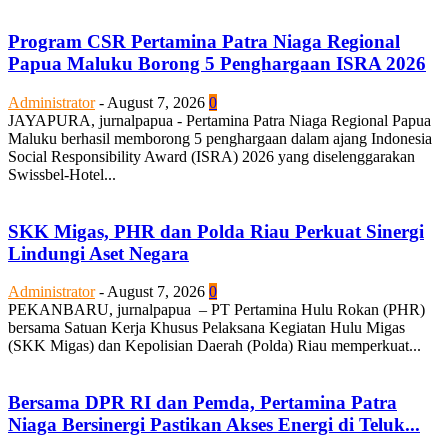
Program CSR Pertamina Patra Niaga Regional
Papua Maluku Borong 5 Penghargaan ISRA 2026
Administrator
-
August 7, 2026
0
JAYAPURA, jurnalpapua - Pertamina Patra Niaga Regional Papua
Maluku berhasil memborong 5 penghargaan dalam ajang Indonesia
Social Responsibility Award (ISRA) 2026 yang diselenggarakan
Swissbel-Hotel...
SKK Migas, PHR dan Polda Riau Perkuat Sinergi
Lindungi Aset Negara
Administrator
-
August 7, 2026
0
PEKANBARU, jurnalpapua – PT Pertamina Hulu Rokan (PHR)
bersama Satuan Kerja Khusus Pelaksana Kegiatan Hulu Migas
(SKK Migas) dan Kepolisian Daerah (Polda) Riau memperkuat...
Bersama DPR RI dan Pemda, Pertamina Patra
Niaga Bersinergi Pastikan Akses Energi di Teluk...