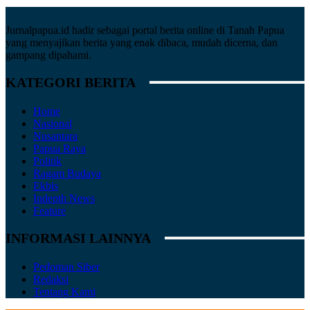
Jurnalpapua.id hadir sebagai portal berita online di Tanah Papua
yang menyajikan berita yang enak dibaca, mudah dicerna, dan
gampang dipahami.
KATEGORI BERITA
Home
Nasional
Nusantara
Papua Raya
Politik
Ragam Budaya
Ekbis
Indepth News
Feature
INFORMASI LAINNYA
Pedoman Siber
Redaksi
Tentang Kami