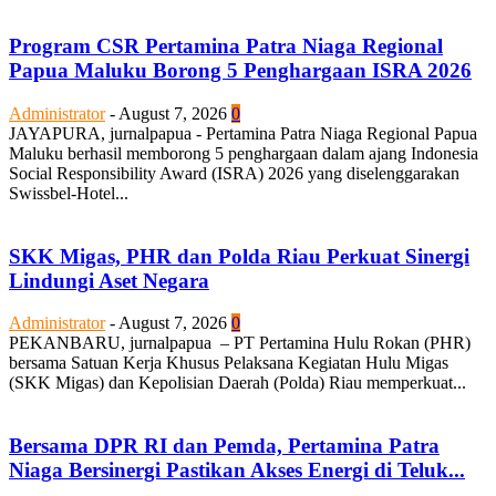
Program CSR Pertamina Patra Niaga Regional
Papua Maluku Borong 5 Penghargaan ISRA 2026
Administrator
-
August 7, 2026
0
JAYAPURA, jurnalpapua - Pertamina Patra Niaga Regional Papua
Maluku berhasil memborong 5 penghargaan dalam ajang Indonesia
Social Responsibility Award (ISRA) 2026 yang diselenggarakan
Swissbel-Hotel...
SKK Migas, PHR dan Polda Riau Perkuat Sinergi
Lindungi Aset Negara
Administrator
-
August 7, 2026
0
PEKANBARU, jurnalpapua – PT Pertamina Hulu Rokan (PHR)
bersama Satuan Kerja Khusus Pelaksana Kegiatan Hulu Migas
(SKK Migas) dan Kepolisian Daerah (Polda) Riau memperkuat...
Bersama DPR RI dan Pemda, Pertamina Patra
Niaga Bersinergi Pastikan Akses Energi di Teluk...