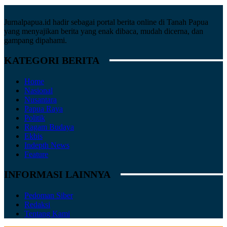
Jurnalpapua.id hadir sebagai portal berita online di Tanah Papua
yang menyajikan berita yang enak dibaca, mudah dicerna, dan
gampang dipahami.
KATEGORI BERITA
Home
Nasional
Nusantara
Papua Raya
Politik
Ragam Budaya
Ekbis
Indepth News
Feature
INFORMASI LAINNYA
Pedoman Siber
Redaksi
Tentang Kami