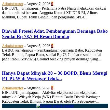
Administrator
-
August 7, 2026
0
BINTUNI, jurnalpapua - Pertamina Patra Niaga melakukan diskusi
dan koordinasi bersama Anggota Komisi XII DPR RI, Alfons
Manibui, Bupati Teluk Bintuni, dan pengusaha SPBU...
Diawali Prosesi Adat, Pembangunan Dermaga Babo
Senilai Rp 78,7 M Resmi Dimulai
Administrator
-
August 5, 2026
0
BABO, jurnalpapua – Pembangunan dermaga Babo, Kabupaten
Teluk Bintuni, Papua Barat, senilai Rp 78,7 miliar resmi dimulai
pada Rabu (5/8/2026).Ground breaking proyek dermaga yang...
Hanya Dapat Minyak 20 – 30 BOPD, Bisnis Merugi
PT PUW di Weriagar Teluk...
Administrator
-
August 4, 2026
0
BINTUNI, jurnalpapua – Aktivitas eksplorasi dan eksploitasi
minyak di Wilayah Kerja (WK) Bintuni Basin Distrik Weriagar
Kabupaten Teluk Bintuni, Papua Barat, oleh PT Petroenergy...