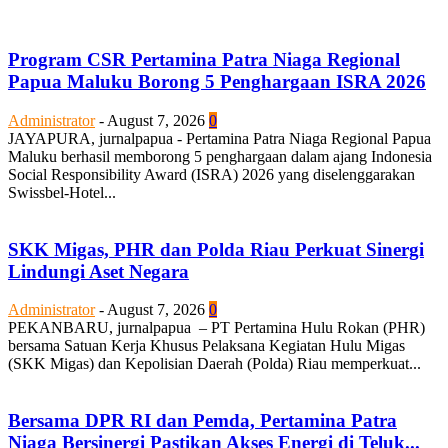
Program CSR Pertamina Patra Niaga Regional
Papua Maluku Borong 5 Penghargaan ISRA 2026
Administrator
-
August 7, 2026
0
JAYAPURA, jurnalpapua - Pertamina Patra Niaga Regional Papua
Maluku berhasil memborong 5 penghargaan dalam ajang Indonesia
Social Responsibility Award (ISRA) 2026 yang diselenggarakan
Swissbel-Hotel...
SKK Migas, PHR dan Polda Riau Perkuat Sinergi
Lindungi Aset Negara
Administrator
-
August 7, 2026
0
PEKANBARU, jurnalpapua – PT Pertamina Hulu Rokan (PHR)
bersama Satuan Kerja Khusus Pelaksana Kegiatan Hulu Migas
(SKK Migas) dan Kepolisian Daerah (Polda) Riau memperkuat...
Bersama DPR RI dan Pemda, Pertamina Patra
Niaga Bersinergi Pastikan Akses Energi di Teluk...