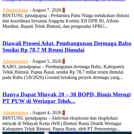
Administrator
-
August 7, 2026
0
BINTUNI, jurnalpapua - Pertamina Patra Niaga melakukan diskusi
dan koordinasi bersama Anggota Komisi XII DPR RI, Alfons
Manibui, Bupati Teluk Bintuni, dan pengusaha SPBU...
Diawali Prosesi Adat, Pembangunan Dermaga Babo
Senilai Rp 78,7 M Resmi Dimulai
Administrator
-
August 5, 2026
0
BABO, jurnalpapua – Pembangunan dermaga Babo, Kabupaten
Teluk Bintuni, Papua Barat, senilai Rp 78,7 miliar resmi dimulai
pada Rabu (5/8/2026).Ground breaking proyek dermaga yang...
Hanya Dapat Minyak 20 – 30 BOPD, Bisnis Merugi
PT PUW di Weriagar Teluk...
Administrator
-
August 4, 2026
0
BINTUNI, jurnalpapua – Aktivitas eksplorasi dan eksploitasi
minyak di Wilayah Kerja (WK) Bintuni Basin Distrik Weriagar
Kabupaten Teluk Bintuni, Papua Barat, oleh PT Petroenergy...