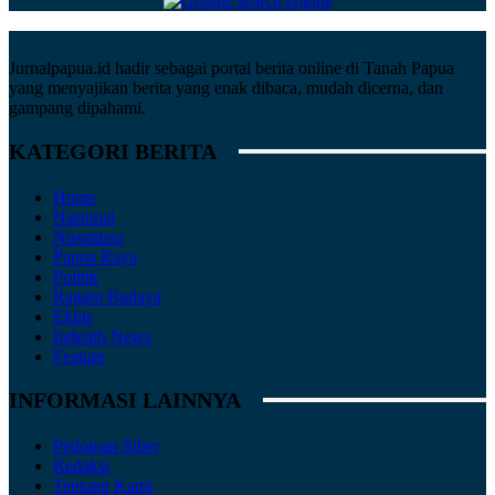
Jurnalpapua.id hadir sebagai portal berita online di Tanah Papua
yang menyajikan berita yang enak dibaca, mudah dicerna, dan
gampang dipahami.
KATEGORI BERITA
Home
Nasional
Nusantara
Papua Raya
Politik
Ragam Budaya
Ekbis
Indepth News
Feature
INFORMASI LAINNYA
Pedoman Siber
Redaksi
Tentang Kami