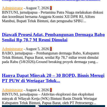
Administrator
-
August 7, 2026
0
BINTUNI, jurnalpapua - Pertamina Patra Niaga melakukan diskusi
dan koordinasi bersama Anggota Komisi XII DPR RI, Alfons
Manibui, Bupati Teluk Bintuni, dan pengusaha SPBU...
Diawali Prosesi Adat, Pembangunan Dermaga Babo
Senilai Rp 78,7 M Resmi Dimulai
Administrator
-
August 5, 2026
0
BABO, jurnalpapua – Pembangunan dermaga Babo, Kabupaten
Teluk Bintuni, Papua Barat, senilai Rp 78,7 miliar resmi dimulai
pada Rabu (5/8/2026).Ground breaking proyek dermaga yang...
Hanya Dapat Minyak 20 – 30 BOPD, Bisnis Merugi
PT PUW di Weriagar Teluk...
Administrator
-
August 4, 2026
0
BINTUNI, jurnalpapua – Aktivitas eksplorasi dan eksploitasi
minyak di Wilayah Kerja (WK) Bintuni Basin Distrik Weriagar
Kabupaten Teluk Bintuni, Papua Barat, oleh PT Petroenergy...