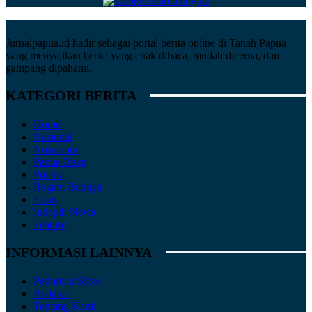
Jurnalpapua.id hadir sebagai portal berita online di Tanah Papua
yang menyajikan berita yang enak dibaca, mudah dicerna, dan
gampang dipahami.
KATEGORI BERITA
Home
Nasional
Nusantara
Papua Raya
Politik
Ragam Budaya
Ekbis
Indepth News
Feature
INFORMASI LAINNYA
Pedoman Siber
Redaksi
Tentang Kami