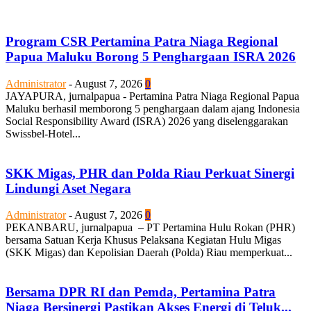
Program CSR Pertamina Patra Niaga Regional
Papua Maluku Borong 5 Penghargaan ISRA 2026
Administrator
-
August 7, 2026
0
JAYAPURA, jurnalpapua - Pertamina Patra Niaga Regional Papua
Maluku berhasil memborong 5 penghargaan dalam ajang Indonesia
Social Responsibility Award (ISRA) 2026 yang diselenggarakan
Swissbel-Hotel...
SKK Migas, PHR dan Polda Riau Perkuat Sinergi
Lindungi Aset Negara
Administrator
-
August 7, 2026
0
PEKANBARU, jurnalpapua – PT Pertamina Hulu Rokan (PHR)
bersama Satuan Kerja Khusus Pelaksana Kegiatan Hulu Migas
(SKK Migas) dan Kepolisian Daerah (Polda) Riau memperkuat...
Bersama DPR RI dan Pemda, Pertamina Patra
Niaga Bersinergi Pastikan Akses Energi di Teluk...