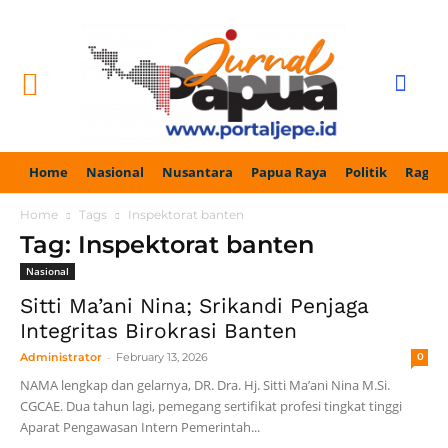
Home
Nasional
Nusantara
Papua Raya
Politik
Ragam
Home
Tags
Inspektorat banten
Tag: Inspektorat banten
Nasional
Sitti Ma’ani Nina; Srikandi Penjaga
Integritas Birokrasi Banten
-
Administrator
February 13, 2026
0
NAMA lengkap dan gelarnya, DR. Dra. Hj. Sitti Ma’ani Nina M.Si.
CGCAE. Dua tahun lagi, pemegang sertifikat profesi tingkat tinggi
Aparat Pengawasan Intern Pemerintah...