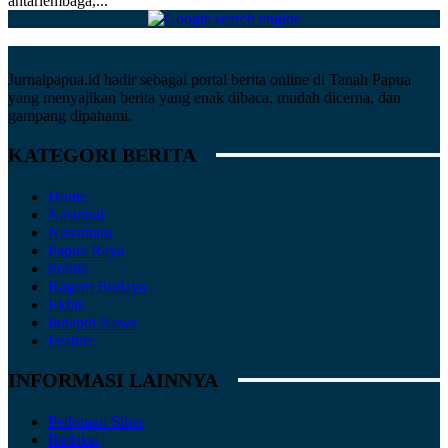
antarlembaga,...
Jurnalpapua.id hadir sebagai portal berita online di Tanah Papua
yang menyajikan berita yang enak dibaca, mudah dicerna, dan
gampang dipahami.
KATEGORI BERITA
Home
Nasional
Nusantara
Papua Raya
Politik
Ragam Budaya
Ekbis
Indepth News
Feature
INFORMASI LAINNYA
Pedoman Siber
Redaksi