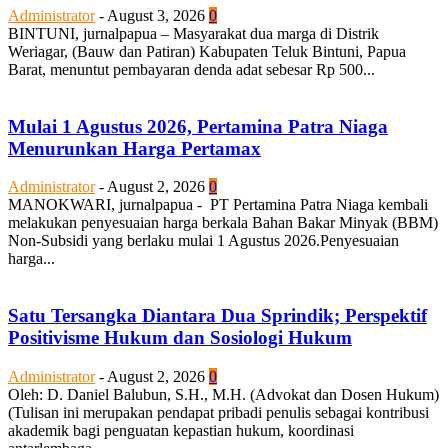
Administrator
-
August 3, 2026
0
BINTUNI, jurnalpapua – Masyarakat dua marga di Distrik
Weriagar, (Bauw dan Patiran) Kabupaten Teluk Bintuni, Papua
Barat, menuntut pembayaran denda adat sebesar Rp 500...
Mulai 1 Agustus 2026, Pertamina Patra Niaga
Menurunkan Harga Pertamax
Administrator
-
August 2, 2026
0
MANOKWARI, jurnalpapua - PT Pertamina Patra Niaga kembali
melakukan penyesuaian harga berkala Bahan Bakar Minyak (BBM)
Non-Subsidi yang berlaku mulai 1 Agustus 2026.Penyesuaian
harga...
Satu Tersangka Diantara Dua Sprindik; Perspektif
Positivisme Hukum dan Sosiologi Hukum
Administrator
-
August 2, 2026
0
Oleh: D. Daniel Balubun, S.H., M.H. (Advokat dan Dosen Hukum)
(Tulisan ini merupakan pendapat pribadi penulis sebagai kontribusi
akademik bagi penguatan kepastian hukum, koordinasi