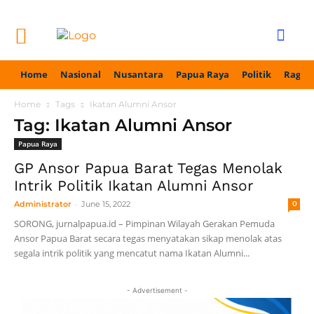
Home
Nasional
Nusantara
Papua Raya
Politik
Ragam
Home
Tags
Ikatan Alumni Ansor
Tag: Ikatan Alumni Ansor
Papua Raya
GP Ansor Papua Barat Tegas Menolak
Intrik Politik Ikatan Alumni Ansor
-
Administrator
June 15, 2022
0
SORONG, jurnalpapua.id – Pimpinan Wilayah Gerakan Pemuda
Ansor Papua Barat secara tegas menyatakan sikap menolak atas
segala intrik politik yang mencatut nama Ikatan Alumni...
- Advertisement -