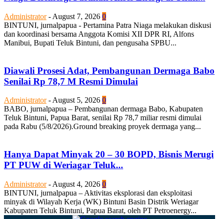
Administrator
-
August 7, 2026
0
BINTUNI, jurnalpapua - Pertamina Patra Niaga melakukan diskusi
dan koordinasi bersama Anggota Komisi XII DPR RI, Alfons
Manibui, Bupati Teluk Bintuni, dan pengusaha SPBU...
Diawali Prosesi Adat, Pembangunan Dermaga Babo
Senilai Rp 78,7 M Resmi Dimulai
Administrator
-
August 5, 2026
0
BABO, jurnalpapua – Pembangunan dermaga Babo, Kabupaten
Teluk Bintuni, Papua Barat, senilai Rp 78,7 miliar resmi dimulai
pada Rabu (5/8/2026).Ground breaking proyek dermaga yang...
Hanya Dapat Minyak 20 – 30 BOPD, Bisnis Merugi
PT PUW di Weriagar Teluk...
Administrator
-
August 4, 2026
0
BINTUNI, jurnalpapua – Aktivitas eksplorasi dan eksploitasi
minyak di Wilayah Kerja (WK) Bintuni Basin Distrik Weriagar
Kabupaten Teluk Bintuni, Papua Barat, oleh PT Petroenergy...