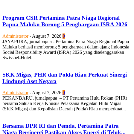
Program CSR Pertamina Patra Niaga Regional
Papua Maluku Borong 5 Penghargaan ISRA 2026
Administrator
-
August 7, 2026
0
JAYAPURA, jurnalpapua - Pertamina Patra Niaga Regional Papua
Maluku berhasil memborong 5 penghargaan dalam ajang Indonesia
Social Responsibility Award (ISRA) 2026 yang diselenggarakan
Swissbel-Hotel...
SKK Migas, PHR dan Polda Riau Perkuat Sinergi
Lindungi Aset Negara
Administrator
-
August 7, 2026
0
PEKANBARU, jurnalpapua – PT Pertamina Hulu Rokan (PHR)
bersama Satuan Kerja Khusus Pelaksana Kegiatan Hulu Migas
(SKK Migas) dan Kepolisian Daerah (Polda) Riau memperkuat...
Bersama DPR RI dan Pemda, Pertamina Patra
Niaga Bersinergi Pastikan Akses Energi di Teluk...