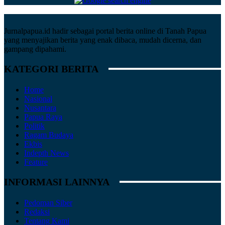
Jurnalpapua.id hadir sebagai portal berita online di Tanah Papua
yang menyajikan berita yang enak dibaca, mudah dicerna, dan
gampang dipahami.
KATEGORI BERITA
Home
Nasional
Nusantara
Papua Raya
Politik
Ragam Budaya
Ekbis
Indepth News
Feature
INFORMASI LAINNYA
Pedoman Siber
Redaksi
Tentang Kami