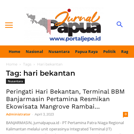
Home
Nasional
Nusantara
Papua Raya
Politik
Ragam
Home
Tags
Hari bekantan
Tag: hari bekantan
Nusantara
Peringati Hari Bekantan, Terminal BBM
Banjarmasin Pertamina Resmikan
Ekowisata Mangrove Rambai...
-
Administrator
April 3, 2023
0
BANJARMASIN, jurnalpapua.id - PT Pertamina Patra Niaga Regional
Kalimantan melalui unit operasinya Integrated Terminal (IT)