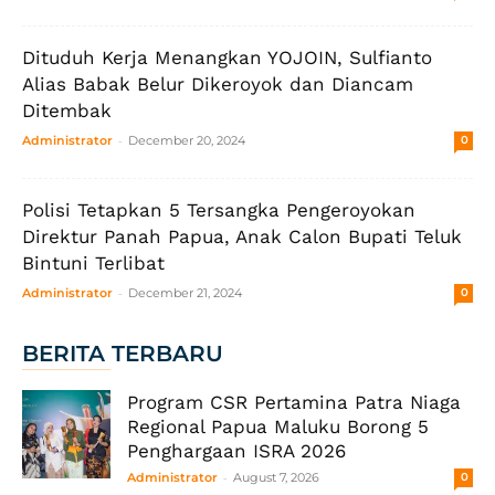
Dituduh Kerja Menangkan YOJOIN, Sulfianto
Alias Babak Belur Dikeroyok dan Diancam
Ditembak
-
Administrator
December 20, 2024
0
Polisi Tetapkan 5 Tersangka Pengeroyokan
Direktur Panah Papua, Anak Calon Bupati Teluk
Bintuni Terlibat
-
Administrator
December 21, 2024
0
BERITA TERBARU
Program CSR Pertamina Patra Niaga
Regional Papua Maluku Borong 5
Penghargaan ISRA 2026
-
Administrator
August 7, 2026
0