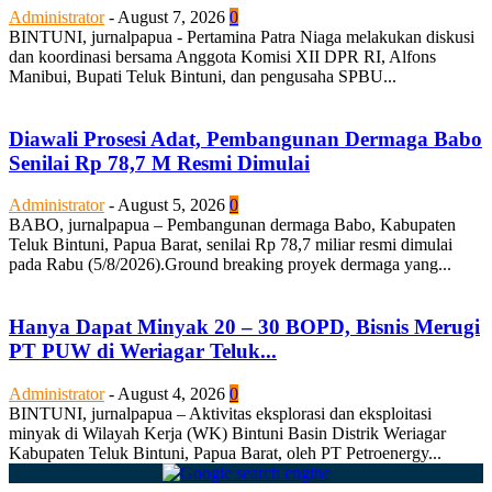
Administrator
-
August 7, 2026
0
BINTUNI, jurnalpapua - Pertamina Patra Niaga melakukan diskusi
dan koordinasi bersama Anggota Komisi XII DPR RI, Alfons
Manibui, Bupati Teluk Bintuni, dan pengusaha SPBU...
Diawali Prosesi Adat, Pembangunan Dermaga Babo
Senilai Rp 78,7 M Resmi Dimulai
Administrator
-
August 5, 2026
0
BABO, jurnalpapua – Pembangunan dermaga Babo, Kabupaten
Teluk Bintuni, Papua Barat, senilai Rp 78,7 miliar resmi dimulai
pada Rabu (5/8/2026).Ground breaking proyek dermaga yang...
Hanya Dapat Minyak 20 – 30 BOPD, Bisnis Merugi
PT PUW di Weriagar Teluk...
Administrator
-
August 4, 2026
0
BINTUNI, jurnalpapua – Aktivitas eksplorasi dan eksploitasi
minyak di Wilayah Kerja (WK) Bintuni Basin Distrik Weriagar
Kabupaten Teluk Bintuni, Papua Barat, oleh PT Petroenergy...