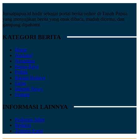
Jurnalpapua.id hadir sebagai portal berita online di Tanah Papua
yang menyajikan berita yang enak dibaca, mudah dicerna, dan
gampang dipahami.
KATEGORI BERITA
Home
Nasional
Nusantara
Papua Raya
Politik
Ragam Budaya
Ekbis
Indepth News
Feature
INFORMASI LAINNYA
Pedoman Siber
Redaksi
Tentang Kami