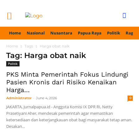
Home
Nasional
Nusantara
Papua Raya
Politik
Ragam
Home
Tags
Harga obat naik
Tag: Harga obat naik
Politik
PKS Minta Pemerintah Fokus Lindungi
Pasien Kronis dari Risiko Kenaikan
Harga...
-
Administrator
June 4, 2026
0
JAKARTA, jurnalpapua.id - Anggota Komisi IX DPR RI, Netty
Prasetiyani Aher, mendesak pemerintah agar memastikan
ketersediaan dan keterjangkauan obat bagi masyarakat tetap aman.
Desakan...