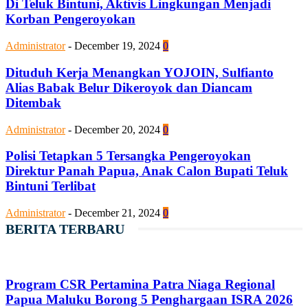
Di Teluk Bintuni, Aktivis Lingkungan Menjadi
Korban Pengeroyokan
Administrator
-
December 19, 2024
0
Dituduh Kerja Menangkan YOJOIN, Sulfianto
Alias Babak Belur Dikeroyok dan Diancam
Ditembak
Administrator
-
December 20, 2024
0
Polisi Tetapkan 5 Tersangka Pengeroyokan
Direktur Panah Papua, Anak Calon Bupati Teluk
Bintuni Terlibat
Administrator
-
December 21, 2024
0
BERITA TERBARU
Program CSR Pertamina Patra Niaga Regional
Papua Maluku Borong 5 Penghargaan ISRA 2026