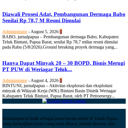
Diawali Prosesi Adat, Pembangunan Dermaga Babo
Senilai Rp 78,7 M Resmi Dimulai
Administrator
-
August 5, 2026
0
BABO, jurnalpapua – Pembangunan dermaga Babo, Kabupaten
Teluk Bintuni, Papua Barat, senilai Rp 78,7 miliar resmi dimulai
pada Rabu (5/8/2026).Ground breaking proyek dermaga yang...
Hanya Dapat Minyak 20 – 30 BOPD, Bisnis Merugi
PT PUW di Weriagar Teluk...
Administrator
-
August 4, 2026
0
BINTUNI, jurnalpapua – Aktivitas eksplorasi dan eksploitasi
minyak di Wilayah Kerja (WK) Bintuni Basin Distrik Weriagar
Kabupaten Teluk Bintuni, Papua Barat, oleh PT Petroenergy...
Jurnalpapua.id hadir sebagai portal berita online di Tanah Papua
yang menyajikan berita yang enak dibaca, mudah dicerna, dan