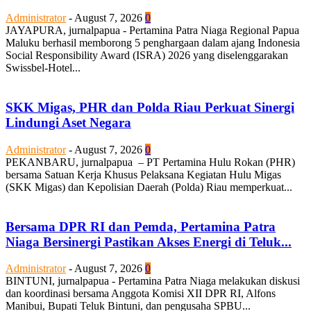
Administrator
-
August 7, 2026
0
JAYAPURA, jurnalpapua - Pertamina Patra Niaga Regional Papua
Maluku berhasil memborong 5 penghargaan dalam ajang Indonesia
Social Responsibility Award (ISRA) 2026 yang diselenggarakan
Swissbel-Hotel...
SKK Migas, PHR dan Polda Riau Perkuat Sinergi
Lindungi Aset Negara
Administrator
-
August 7, 2026
0
PEKANBARU, jurnalpapua – PT Pertamina Hulu Rokan (PHR)
bersama Satuan Kerja Khusus Pelaksana Kegiatan Hulu Migas
(SKK Migas) dan Kepolisian Daerah (Polda) Riau memperkuat...
Bersama DPR RI dan Pemda, Pertamina Patra
Niaga Bersinergi Pastikan Akses Energi di Teluk...
Administrator
-
August 7, 2026
0
BINTUNI, jurnalpapua - Pertamina Patra Niaga melakukan diskusi
dan koordinasi bersama Anggota Komisi XII DPR RI, Alfons
Manibui, Bupati Teluk Bintuni, dan pengusaha SPBU...