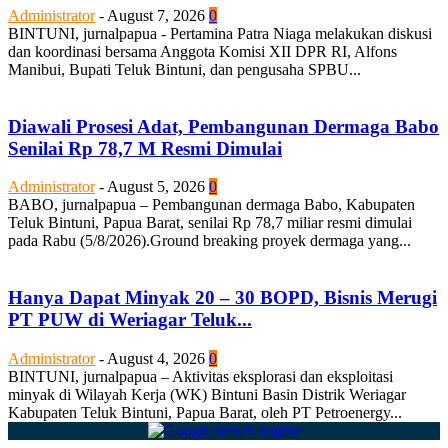
Administrator
-
August 7, 2026
0
BINTUNI, jurnalpapua - Pertamina Patra Niaga melakukan diskusi
dan koordinasi bersama Anggota Komisi XII DPR RI, Alfons
Manibui, Bupati Teluk Bintuni, dan pengusaha SPBU...
Diawali Prosesi Adat, Pembangunan Dermaga Babo
Senilai Rp 78,7 M Resmi Dimulai
Administrator
-
August 5, 2026
0
BABO, jurnalpapua – Pembangunan dermaga Babo, Kabupaten
Teluk Bintuni, Papua Barat, senilai Rp 78,7 miliar resmi dimulai
pada Rabu (5/8/2026).Ground breaking proyek dermaga yang...
Hanya Dapat Minyak 20 – 30 BOPD, Bisnis Merugi
PT PUW di Weriagar Teluk...
Administrator
-
August 4, 2026
0
BINTUNI, jurnalpapua – Aktivitas eksplorasi dan eksploitasi
minyak di Wilayah Kerja (WK) Bintuni Basin Distrik Weriagar
Kabupaten Teluk Bintuni, Papua Barat, oleh PT Petroenergy...