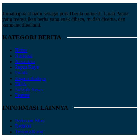
Jurnalpapua.id hadir sebagai portal berita online di Tanah Papua
yang menyajikan berita yang enak dibaca, mudah dicerna, dan
gampang dipahami.
KATEGORI BERITA
Home
Nasional
Nusantara
Papua Raya
Politik
Ragam Budaya
Ekbis
Indepth News
Feature
INFORMASI LAINNYA
Pedoman Siber
Redaksi
Tentang Kami