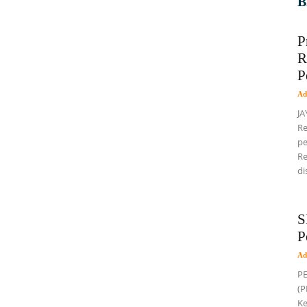
B
P
R
P
Ad
JA
Re
pe
Re
di
S
P
Ad
PE
(P
Ke