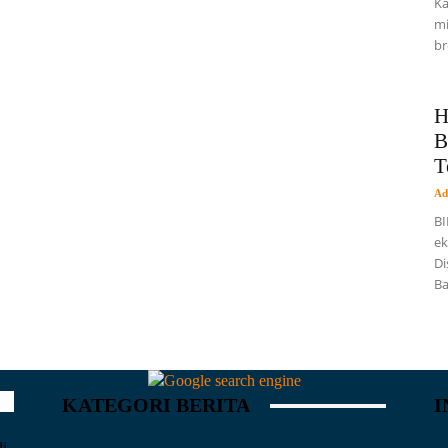
Ka
mi
br
H
B
T
Ad
BI
ek
Di
Ba
KATEGORI BERITA
I
di