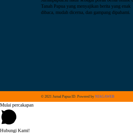
Tanah Papua yang menyajikan berita yang enak
dibaca, mudah dicerna, dan gampang dipahami.
© 2021 Jurnal Papua ID. Powered by
NIAGAWEB
Mulai percakapan
Hubungi Kami!