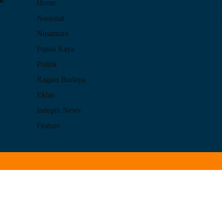
Home
Nasional
Nusantara
Papua Raya
Politik
Ragam Budaya
Ekbis
Indepth News
Feature