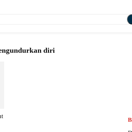
engundurkan diri
ut
B