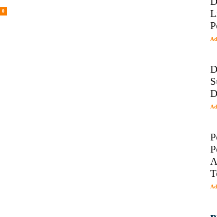
D
L
0
P
Ad
D
S
D
Ad
P
P
A
T
Ad