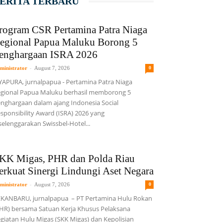
ERITA TERBARU
rogram CSR Pertamina Patra Niaga
egional Papua Maluku Borong 5
enghargaan ISRA 2026
-
ministrator
August 7, 2026
0
YAPURA, jurnalpapua - Pertamina Patra Niaga
gional Papua Maluku berhasil memborong 5
nghargaan dalam ajang Indonesia Social
sponsibility Award (ISRA) 2026 yang
selenggarakan Swissbel-Hotel...
KK Migas, PHR dan Polda Riau
erkuat Sinergi Lindungi Aset Negara
-
ministrator
August 7, 2026
0
KANBARU, jurnalpapua – PT Pertamina Hulu Rokan
HR) bersama Satuan Kerja Khusus Pelaksana
giatan Hulu Migas (SKK Migas) dan Kepolisian