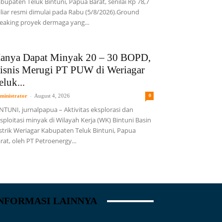
bupaten Teluk Bintuni, Papua Barat, senilai Rp 78,7
liar resmi dimulai pada Rabu (5/8/2026).Ground
eaking proyek dermaga yang...
anya Dapat Minyak 20 – 30 BOPD,
isnis Merugi PT PUW di Weriagar
eluk...
-
ministrator
August 4, 2026
0
NTUNI, jurnalpapua – Aktivitas eksplorasi dan
sploitasi minyak di Wilayah Kerja (WK) Bintuni Basin
strik Weriagar Kabupaten Teluk Bintuni, Papua
rat, oleh PT Petroenergy...
NFORMASI LAINNYA