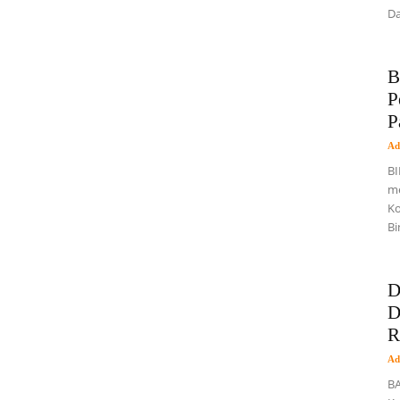
Da
B
P
P
Ad
BI
me
Ko
Bi
D
D
R
Ad
BA