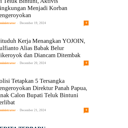
i Teluk Bintuni, Aktivis
ingkungan Menjadi Korban
engeroyokan
-
ministrator
December 19, 2024
0
ituduh Kerja Menangkan YOJOIN,
ulfianto Alias Babak Belur
ikeroyok dan Diancam Ditembak
-
ministrator
December 20, 2024
0
olisi Tetapkan 5 Tersangka
engeroyokan Direktur Panah Papua,
nak Calon Bupati Teluk Bintuni
erlibat
-
ministrator
December 21, 2024
0