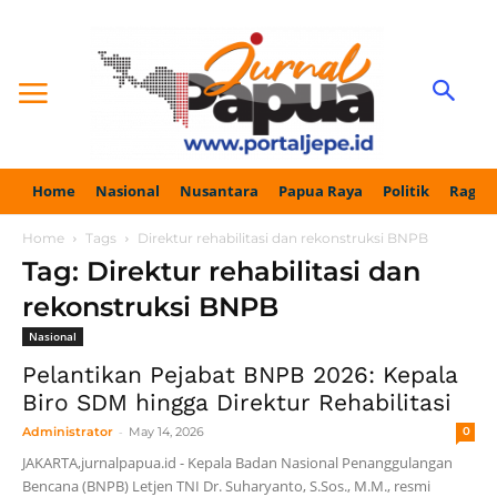
Home
Nasional
Nusantara
Papua Raya
Politik
Ragam
Home
Tags
Direktur rehabilitasi dan rekonstruksi BNPB
Tag: Direktur rehabilitasi dan
rekonstruksi BNPB
Nasional
Pelantikan Pejabat BNPB 2026: Kepala
Biro SDM hingga Direktur Rehabilitasi
-
Administrator
May 14, 2026
0
JAKARTA,jurnalpapua.id - Kepala Badan Nasional Penanggulangan
Bencana (BNPB) Letjen TNI Dr. Suharyanto, S.Sos., M.M., resmi