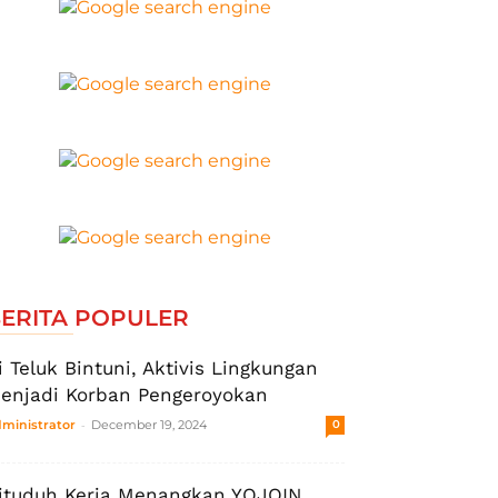
ERITA POPULER
i Teluk Bintuni, Aktivis Lingkungan
enjadi Korban Pengeroyokan
-
ministrator
December 19, 2024
0
ituduh Kerja Menangkan YOJOIN,