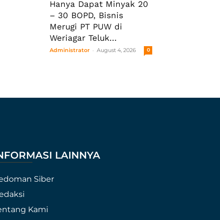
Hanya Dapat Minyak 20
– 30 BOPD, Bisnis
Merugi PT PUW di
Weriagar Teluk...
-
Administrator
August 4, 2026
0
NFORMASI LAINNYA
edoman Siber
edaksi
entang Kami