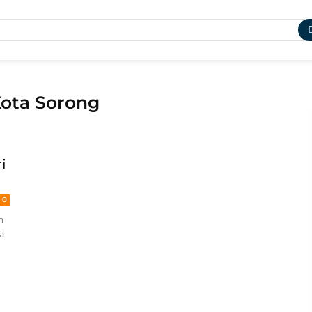
Kota Sorong
i
0
n
a