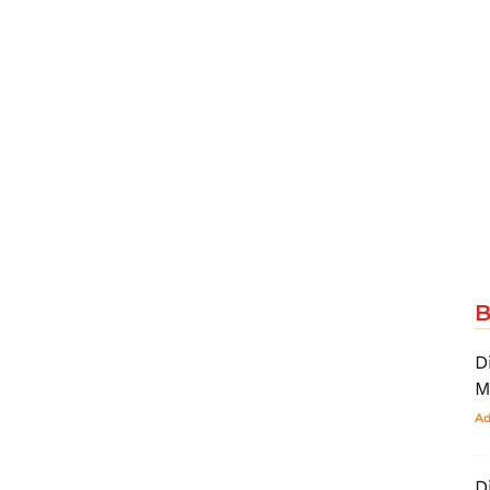
B
D
M
Ad
D