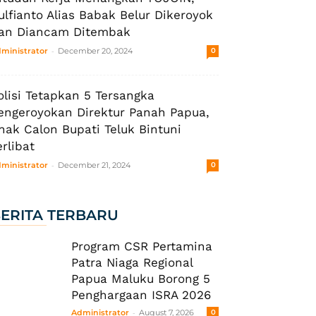
ulfianto Alias Babak Belur Dikeroyok
an Diancam Ditembak
-
ministrator
December 20, 2024
0
olisi Tetapkan 5 Tersangka
engeroyokan Direktur Panah Papua,
nak Calon Bupati Teluk Bintuni
erlibat
-
ministrator
December 21, 2024
0
ERITA TERBARU
Program CSR Pertamina
Patra Niaga Regional
Papua Maluku Borong 5
Penghargaan ISRA 2026
-
Administrator
August 7, 2026
0