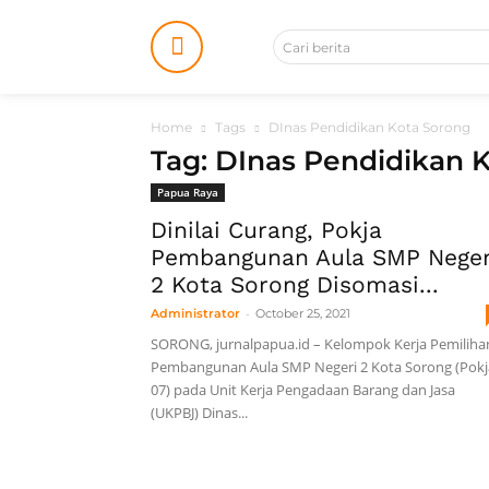
Cari berita
Home
Tags
DInas Pendidikan Kota Sorong
Tag: DInas Pendidikan 
Papua Raya
Dinilai Curang, Pokja
Pembangunan Aula SMP Neger
2 Kota Sorong Disomasi...
-
Administrator
October 25, 2021
SORONG, jurnalpapua.id – Kelompok Kerja Pemiliha
Pembangunan Aula SMP Negeri 2 Kota Sorong (Pokj
07) pada Unit Kerja Pengadaan Barang dan Jasa
(UKPBJ) Dinas...