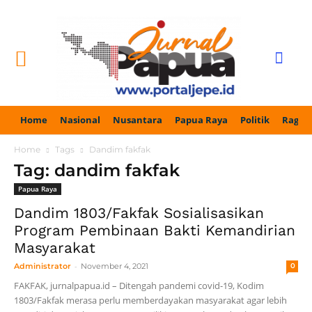
Home
Nasional
Nusantara
Papua Raya
Politik
Ragam
Home
Tags
Dandim fakfak
Tag: dandim fakfak
Papua Raya
Dandim 1803/Fakfak Sosialisasikan
Program Pembinaan Bakti Kemandirian
Masyarakat
-
Administrator
November 4, 2021
0
FAKFAK, jurnalpapua.id – Ditengah pandemi covid-19, Kodim
1803/Fakfak merasa perlu memberdayakan masyarakat agar lebih