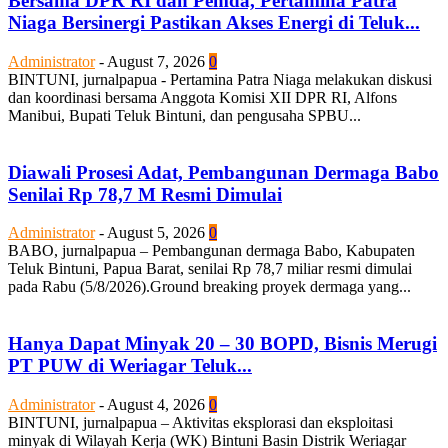
Bersama DPR RI dan Pemda, Pertamina Patra
Niaga Bersinergi Pastikan Akses Energi di Teluk...
Administrator
-
August 7, 2026
0
BINTUNI, jurnalpapua - Pertamina Patra Niaga melakukan diskusi
dan koordinasi bersama Anggota Komisi XII DPR RI, Alfons
Manibui, Bupati Teluk Bintuni, dan pengusaha SPBU...
Diawali Prosesi Adat, Pembangunan Dermaga Babo
Senilai Rp 78,7 M Resmi Dimulai
Administrator
-
August 5, 2026
0
BABO, jurnalpapua – Pembangunan dermaga Babo, Kabupaten
Teluk Bintuni, Papua Barat, senilai Rp 78,7 miliar resmi dimulai
pada Rabu (5/8/2026).Ground breaking proyek dermaga yang...
Hanya Dapat Minyak 20 – 30 BOPD, Bisnis Merugi
PT PUW di Weriagar Teluk...
Administrator
-
August 4, 2026
0
BINTUNI, jurnalpapua – Aktivitas eksplorasi dan eksploitasi
minyak di Wilayah Kerja (WK) Bintuni Basin Distrik Weriagar