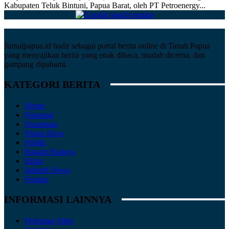
Kabupaten Teluk Bintuni, Papua Barat, oleh PT Petroenergy...
Jurnalpapua.id hadir sebagai portal berita online di Tanah Papua
yang menyajikan berita yang enak dibaca, mudah dicerna, dan
gampang dipahami.
KATEGORI BERITA
Home
Nasional
Nusantara
Papua Raya
Politik
Ragam Budaya
Ekbis
Indepth News
Feature
INFORMASI LAINNYA
Pedoman Siber