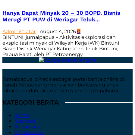
Hanya Dapat Minyak 20 – 30 BOPD, Bisnis
Merugi PT PUW di Weriagar Teluk...
Administrator
-
August 4, 2026
0
BINTUNI, jurnalpapua – Aktivitas eksplorasi dan
eksploitasi minyak di Wilayah Kerja (WK) Bintuni
Basin Distrik Weriagar Kabupaten Teluk Bintuni,
Papua Barat, oleh PT Petroenergy...
Jurnalpapua.id hadir sebagai portal berita online di
Tanah Papua yang menyajikan berita yang enak
dibaca, mudah dicerna, dan gampang dipahami.
KATEGORI BERITA
Home
Nasional
Nusantara
Papua Raya