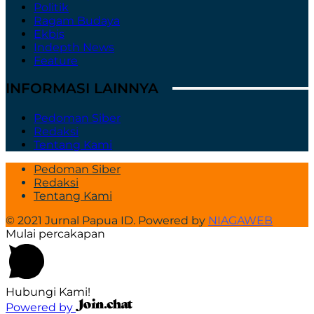
Politik
Ragam Budaya
Ekbis
Indepth News
Feature
INFORMASI LAINNYA
Pedoman Siber
Redaksi
Tentang Kami
Pedoman Siber
Redaksi
Tentang Kami
© 2021 Jurnal Papua ID. Powered by
NIAGAWEB
Mulai percakapan
Hubungi Kami!
Powered by