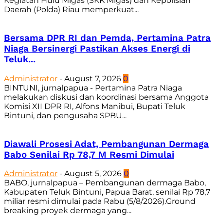
Kegiatan Hulu Migas (SKK Migas) dan Kepolisian
Daerah (Polda) Riau memperkuat...
Bersama DPR RI dan Pemda, Pertamina Patra
Niaga Bersinergi Pastikan Akses Energi di
Teluk...
Administrator
-
August 7, 2026
0
BINTUNI, jurnalpapua - Pertamina Patra Niaga
melakukan diskusi dan koordinasi bersama Anggota
Komisi XII DPR RI, Alfons Manibui, Bupati Teluk
Bintuni, dan pengusaha SPBU...
Diawali Prosesi Adat, Pembangunan Dermaga
Babo Senilai Rp 78,7 M Resmi Dimulai
Administrator
-
August 5, 2026
0
BABO, jurnalpapua – Pembangunan dermaga Babo,
Kabupaten Teluk Bintuni, Papua Barat, senilai Rp 78,7
miliar resmi dimulai pada Rabu (5/8/2026).Ground
breaking proyek dermaga yang...