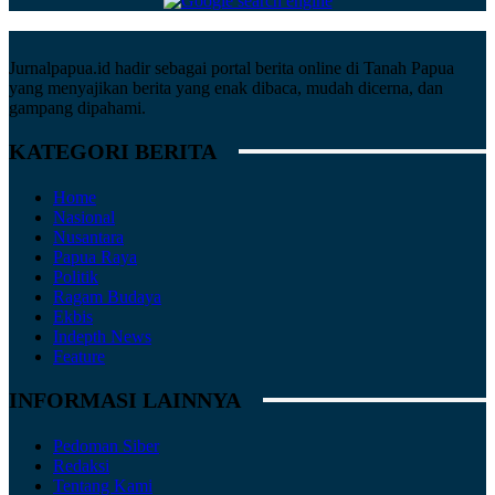
Jurnalpapua.id hadir sebagai portal berita online di Tanah Papua
yang menyajikan berita yang enak dibaca, mudah dicerna, dan
gampang dipahami.
KATEGORI BERITA
Home
Nasional
Nusantara
Papua Raya
Politik
Ragam Budaya
Ekbis
Indepth News
Feature
INFORMASI LAINNYA
Pedoman Siber
Redaksi
Tentang Kami