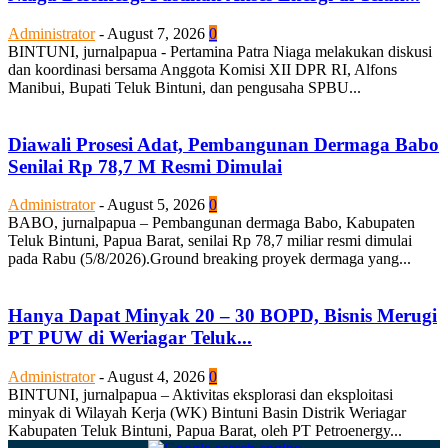
Administrator
-
August 7, 2026
0
BINTUNI, jurnalpapua - Pertamina Patra Niaga melakukan diskusi
dan koordinasi bersama Anggota Komisi XII DPR RI, Alfons
Manibui, Bupati Teluk Bintuni, dan pengusaha SPBU...
Diawali Prosesi Adat, Pembangunan Dermaga Babo
Senilai Rp 78,7 M Resmi Dimulai
Administrator
-
August 5, 2026
0
BABO, jurnalpapua – Pembangunan dermaga Babo, Kabupaten
Teluk Bintuni, Papua Barat, senilai Rp 78,7 miliar resmi dimulai
pada Rabu (5/8/2026).Ground breaking proyek dermaga yang...
Hanya Dapat Minyak 20 – 30 BOPD, Bisnis Merugi
PT PUW di Weriagar Teluk...
Administrator
-
August 4, 2026
0
BINTUNI, jurnalpapua – Aktivitas eksplorasi dan eksploitasi
minyak di Wilayah Kerja (WK) Bintuni Basin Distrik Weriagar
Kabupaten Teluk Bintuni, Papua Barat, oleh PT Petroenergy...