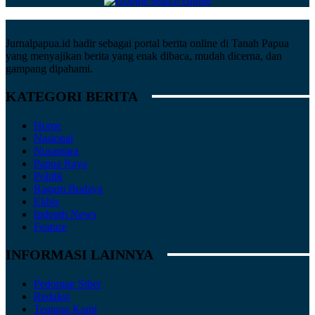
Jurnalpapua.id hadir sebagai portal berita online di Tanah Papua
yang menyajikan berita yang enak dibaca, mudah dicerna, dan
gampang dipahami.
KATEGORI BERITA
Home
Nasional
Nusantara
Papua Raya
Politik
Ragam Budaya
Ekbis
Indepth News
Feature
INFORMASI LAINNYA
Pedoman Siber
Redaksi
Tentang Kami