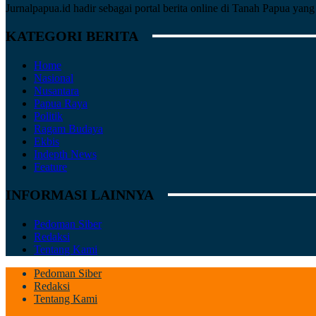
Jurnalpapua.id hadir sebagai portal berita online di Tanah Papua ya
KATEGORI BERITA
Home
Nasional
Nusantara
Papua Raya
Politik
Ragam Budaya
Ekbis
Indepth News
Feature
INFORMASI LAINNYA
Pedoman Siber
Redaksi
Tentang Kami
Pedoman Siber
Redaksi
Tentang Kami