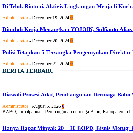
Di Teluk Bintuni, Aktivis Lingkungan Menjadi Kor
Administrator
-
December 19, 2024
0
Dituduh Kerja Menangkan YOJOIN, Sulfianto Alias
Administrator
-
December 20, 2024
0
Polisi Tetapkan 5 Tersangka Pengeroyokan Direktur
Administrator
-
December 21, 2024
0
BERITA TERBARU
Diawali Prosesi Adat, Pembangunan Dermaga Babo S
Administrator
-
August 5, 2026
0
BABO, jurnalpapua – Pembangunan dermaga Babo, Kabupaten Teluk Bi
Hanya Dapat Minyak 20 – 30 BOPD, Bisnis Merugi P