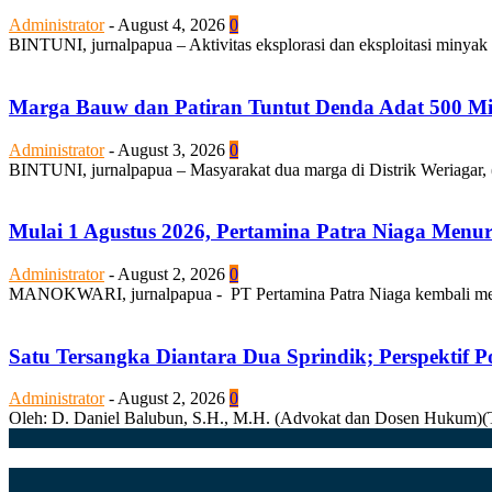
Administrator
-
August 4, 2026
0
BINTUNI, jurnalpapua – Aktivitas eksplorasi dan eksploitasi minyak
Marga Bauw dan Patiran Tuntut Denda Adat 500 Mili
Administrator
-
August 3, 2026
0
BINTUNI, jurnalpapua – Masyarakat dua marga di Distrik Weriagar, 
Mulai 1 Agustus 2026, Pertamina Patra Niaga Men
Administrator
-
August 2, 2026
0
MANOKWARI, jurnalpapua - PT Pertamina Patra Niaga kembali mela
Satu Tersangka Diantara Dua Sprindik; Perspektif 
Administrator
-
August 2, 2026
0
Oleh: D. Daniel Balubun, S.H., M.H. (Advokat dan Dosen Hukum)(Tuli